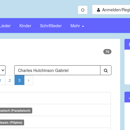
Anmelden/Regi
Lieder
Kinder
Schriftlieder
Mehr
70
1
2
3
ssisch (Französisch)
lassic (Filipino)