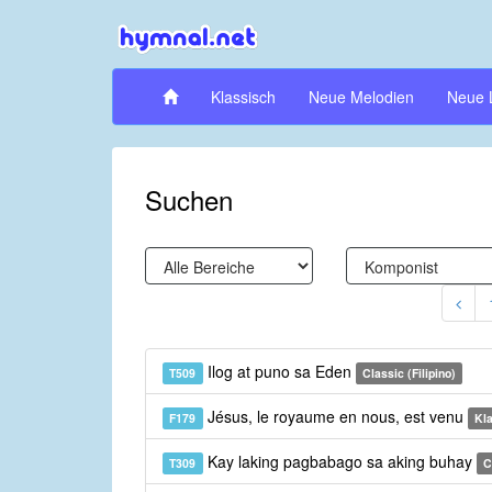
Klassisch
Neue Melodien
Neue 
Suchen
Ilog at puno sa Eden
T509
Classic (Filipino)
Jésus, le royaume en nous, est venu
F179
Kla
Kay laking pagbabago sa aking buhay
T309
C