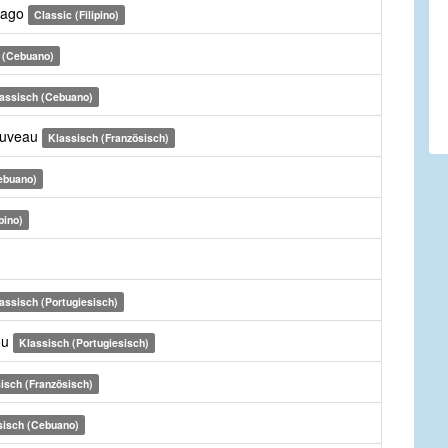
bago
Classic (Filipino)
 (Cebuano)
assisch (Cebuano)
nouveau
Klassisch (Französisch)
ebuano)
pino)
assisch (Portugiesisch)
ou
Klassisch (Portugiesisch)
isch (Französisch)
sisch (Cebuano)