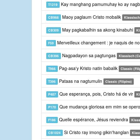
Kay manghang pamumuhay ko ay nag
T1219
Maoy paglaum Cristo mobalik
CB966
Klassisch
May pagkabalhin sa akong kinabuhi
CB309
Kl
Merveilleux changement : je naquis de 
F59
Nagpadayon sa pagtungas
CB396
Klassisch (C
Pag-asa'y Kristo natin babalik
T966
Classic (Fili
Pataas na nagtumulin
T396
Classic (Filipino)
Que esperança, pois, Cristo há de vir
P487
Kl
Que mudança gloriosa em mim se oper
P170
Quelle espérance, Jésus reviendra
F186
Klass
Si Cristo ray imong gikin'hanglan
CB1024
Klas