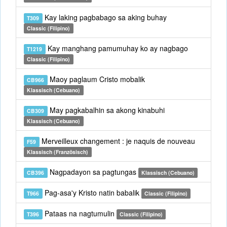
Kay laking pagbabago sa aking buhay
T309
Classic (Filipino)
Kay manghang pamumuhay ko ay nagbago
T1219
Classic (Filipino)
Maoy paglaum Cristo mobalik
CB966
Klassisch (Cebuano)
May pagkabalhin sa akong kinabuhi
CB309
Klassisch (Cebuano)
Merveilleux changement : je naquis de nouveau
F59
Klassisch (Französisch)
Nagpadayon sa pagtungas
CB396
Klassisch (Cebuano)
Pag-asa'y Kristo natin babalik
T966
Classic (Filipino)
Pataas na nagtumulin
T396
Classic (Filipino)