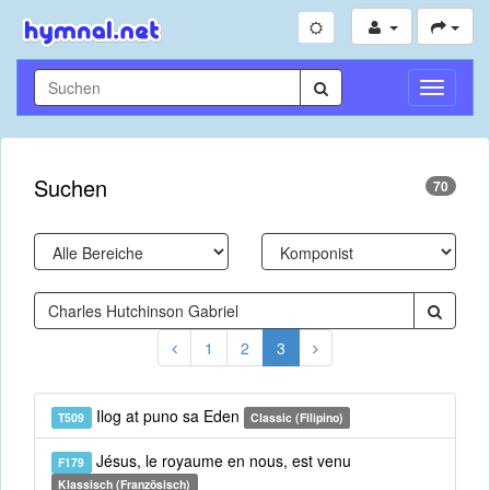
Navigati
umschal
Suchen
70
1
2
3
Ilog at puno sa Eden
T509
Classic (Filipino)
Jésus, le royaume en nous, est venu
F179
Klassisch (Französisch)