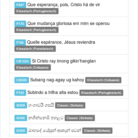
Que esperança, pois, Cristo há de vir
P487
Klassisch (Portugiesisch)
Que mudança gloriosa em mim se operou
P170
Klassisch (Portugiesisch)
Quelle espérance, Jésus reviendra
F186
Klassisch (Französisch)
Si Cristo ray imong gikin'hanglan
CB1024
Klassisch (Cebuano)
Subang nag-agay ug kahoy
CB509
Klassisch (Cebuano)
Subindo a trilha alta estou
P192
Klassisch (Portugiesisch)
ගංගාවයි ගසයි
Si509
Classic (Sinhala)
නගින්නෙමී ඉහළට
Si396
Classic (Sinhala)
මාහදේ යේසුන් ආතැන් පටන්
Si309
Classic (Sinhala)