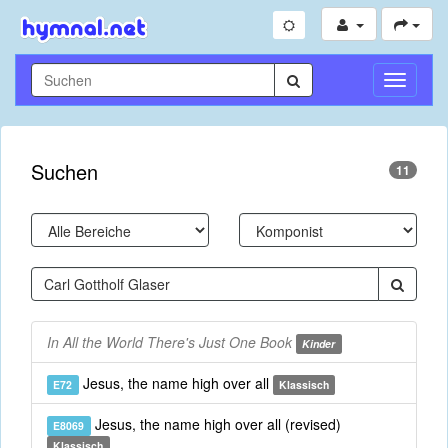
Navigati
umschal
Suchen
11
In All the World There's Just One Book
Kinder
Jesus, the name high over all
E72
Klassisch
Jesus, the name high over all (revised)
E8069
Klassisch