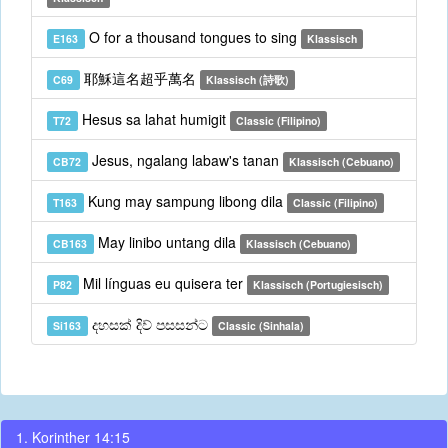
O for a thousand tongues to sing
E163
Klassisch
耶穌這名超乎萬名
C69
Klassisch (詩歌)
Hesus sa lahat humigit
T72
Classic (Filipino)
Jesus, ngalang labaw's tanan
CB72
Klassisch (Cebuano)
Kung may sampung libong dila
T163
Classic (Filipino)
May linibo untang dila
CB163
Klassisch (Cebuano)
Mil línguas eu quisera ter
P82
Klassisch (Portugiesisch)
දහසක් දිව් පසසන්ට
Si163
Classic (Sinhala)
1. Korinther 14:15