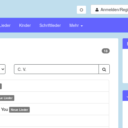
Anmelden/Regi
Lieder
Kinder
Schriftlieder
Mehr
18
ue Lieder
n You
Neue Lieder