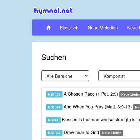
Klassisch
Neue Melodien
Neue 
Suchen
A Chosen Race (1 Pet. 2:9)
NS1055
Neue Lieder
And When You Pray (Matt. 6:9-13)
NS1044
Ne
Blessed is the man whose strength is i
NS841
Draw near to God
NS1096
Neue Lieder