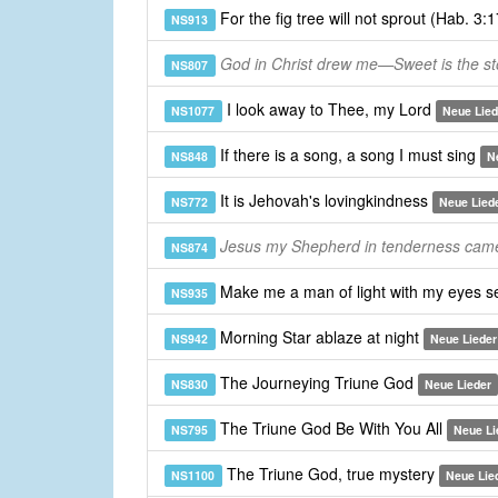
For the fig tree will not sprout (Hab. 3:
NS913
God in Christ drew me—Sweet is the st
NS807
I look away to Thee, my Lord
NS1077
Neue Lied
If there is a song, a song I must sing
NS848
N
It is Jehovah's lovingkindness
NS772
Neue Lied
Jesus my Shepherd in tenderness cam
NS874
Make me a man of light with my eyes s
NS935
Morning Star ablaze at night
NS942
Neue Lieder
The Journeying Triune God
NS830
Neue Lieder
The Triune God Be With You All
NS795
Neue Li
The Triune God, true mystery
NS1100
Neue Lie