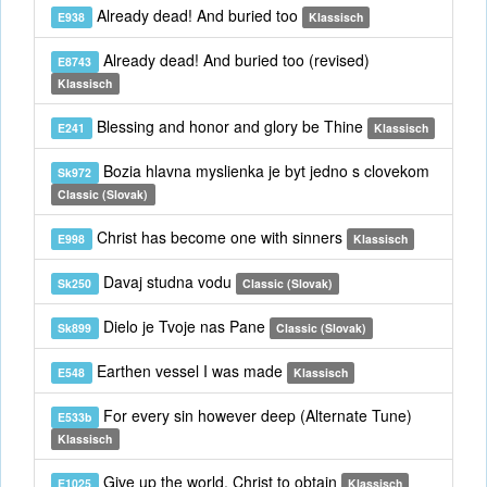
Already dead! And buried too
E938
Klassisch
Already dead! And buried too (revised)
E8743
Klassisch
Blessing and honor and glory be Thine
E241
Klassisch
Bozia hlavna myslienka je byt jedno s clovekom
Sk972
Classic (Slovak)
Christ has become one with sinners
E998
Klassisch
Davaj studna vodu
Sk250
Classic (Slovak)
Dielo je Tvoje nas Pane
Sk899
Classic (Slovak)
Earthen vessel I was made
E548
Klassisch
For every sin however deep (Alternate Tune)
E533b
Klassisch
Give up the world, Christ to obtain
E1025
Klassisch