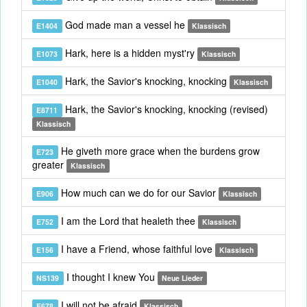
God made man a vessel he
E1404
Klassisch
Hark, here is a hidden myst'ry
E1073
Klassisch
Hark, the Savior's knocking, knocking
E1040
Klassisch
Hark, the Savior's knocking, knocking (revised)
E8711
Klassisch
He giveth more grace when the burdens grow
E723
greater
Klassisch
How much can we do for our Savior
E906
Klassisch
I am the Lord that healeth thee
E752
Klassisch
I have a Friend, whose faithful love
E156
Klassisch
I thought I knew You
NS139
Neue Lieder
I will not be afraid
E678
Klassisch