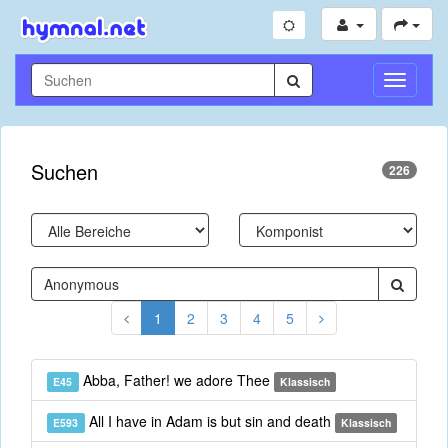
Navigati
umschal
Suchen
226
1
2
3
4
5
Abba, Father! we adore Thee
E45
Klassisch
All I have in Adam is but sin and death
E593
Klassisch