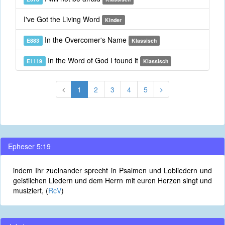
I've Got the Living Word
Kinder
In the Overcomer's Name
E883
Klassisch
In the Word of God I found it
E1119
Klassisch
1
2
3
4
5
Epheser 5:19
indem Ihr zueinander sprecht in Psalmen und Lobliedern und
geistlichen Liedern und dem Herrn mit euren Herzen singt und
musiziert, (
RcV
)