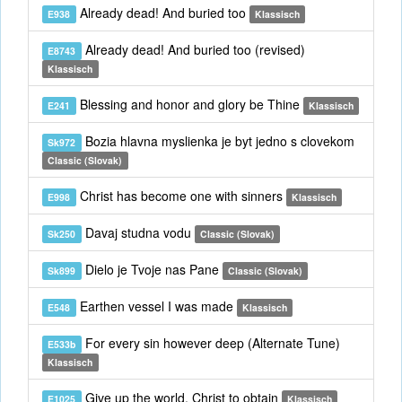
Already dead! And buried too
E938
Klassisch
Already dead! And buried too (revised)
E8743
Klassisch
Blessing and honor and glory be Thine
E241
Klassisch
Bozia hlavna myslienka je byt jedno s clovekom
Sk972
Classic (Slovak)
Christ has become one with sinners
E998
Klassisch
Davaj studna vodu
Sk250
Classic (Slovak)
Dielo je Tvoje nas Pane
Sk899
Classic (Slovak)
Earthen vessel I was made
E548
Klassisch
For every sin however deep (Alternate Tune)
E533b
Klassisch
Give up the world, Christ to obtain
E1025
Klassisch