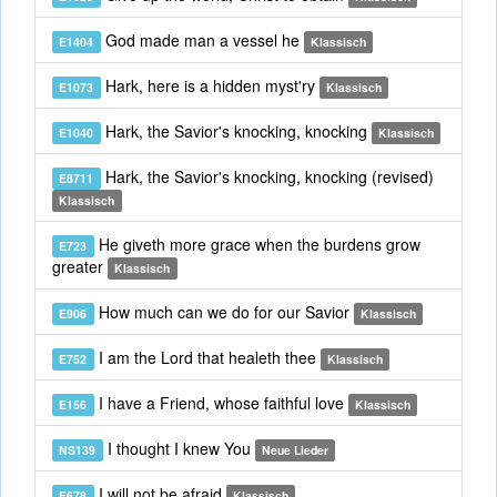
God made man a vessel he
E1404
Klassisch
Hark, here is a hidden myst'ry
E1073
Klassisch
Hark, the Savior's knocking, knocking
E1040
Klassisch
Hark, the Savior's knocking, knocking (revised)
E8711
Klassisch
He giveth more grace when the burdens grow
E723
greater
Klassisch
How much can we do for our Savior
E906
Klassisch
I am the Lord that healeth thee
E752
Klassisch
I have a Friend, whose faithful love
E156
Klassisch
I thought I knew You
NS139
Neue Lieder
I will not be afraid
E678
Klassisch