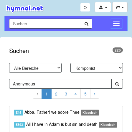
Navigati
umschal
Suchen
226
1
2
3
4
5
Abba, Father! we adore Thee
E45
Klassisch
All I have in Adam is but sin and death
E593
Klassisch