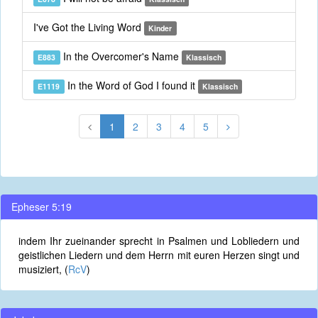
I've Got the Living Word
Kinder
In the Overcomer's Name
E883
Klassisch
In the Word of God I found it
E1119
Klassisch
1
2
3
4
5
Epheser 5:19
indem Ihr zueinander sprecht in Psalmen und Lobliedern und
geistlichen Liedern und dem Herrn mit euren Herzen singt und
musiziert, (
RcV
)