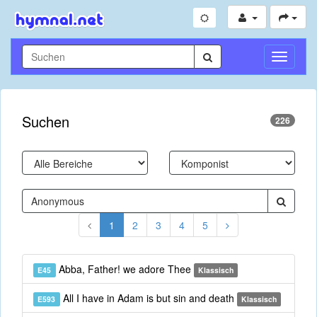
Navigati
umschal
Suchen
226
1
2
3
4
5
Abba, Father! we adore Thee
E45
Klassisch
All I have in Adam is but sin and death
E593
Klassisch