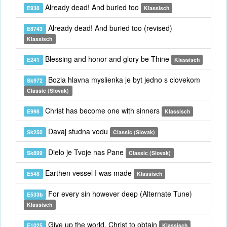
Already dead! And buried too
E938
Klassisch
Already dead! And buried too (revised)
E8743
Klassisch
Blessing and honor and glory be Thine
E241
Klassisch
Bozia hlavna myslienka je byt jedno s clovekom
Sk972
Classic (Slovak)
Christ has become one with sinners
E998
Klassisch
Davaj studna vodu
Sk250
Classic (Slovak)
Dielo je Tvoje nas Pane
Sk899
Classic (Slovak)
Earthen vessel I was made
E548
Klassisch
For every sin however deep (Alternate Tune)
E533b
Klassisch
Give up the world, Christ to obtain
E1025
Klassisch