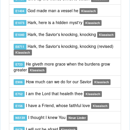
God made man a vessel he
E1404
Klassisch
Hark, here is a hidden myst'ry
E1073
Klassisch
Hark, the Savior's knocking, knocking
E1040
Klassisch
Hark, the Savior's knocking, knocking (revised)
E8711
Klassisch
He giveth more grace when the burdens grow
E723
greater
Klassisch
How much can we do for our Savior
E906
Klassisch
I am the Lord that healeth thee
E752
Klassisch
I have a Friend, whose faithful love
E156
Klassisch
I thought I knew You
NS139
Neue Lieder
I will not be afraid
E678
Klassisch