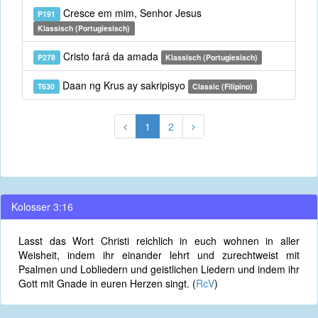
Cresce em mim, Senhor Jesus
P191
Klassisch (Portugiesisch)
Cristo fará da amada
P278
Klassisch (Portugiesisch)
Daan ng Krus ay sakripisyo
T630
Classic (Filipino)
1
2
Kolosser 3:16
Lasst das Wort Christi reichlich in euch wohnen in aller
Weisheit, indem ihr einander lehrt und zurechtweist mit
Psalmen und Lobliedern und geistlichen Liedern und indem ihr
Gott mit Gnade in euren Herzen singt. (
RcV
)