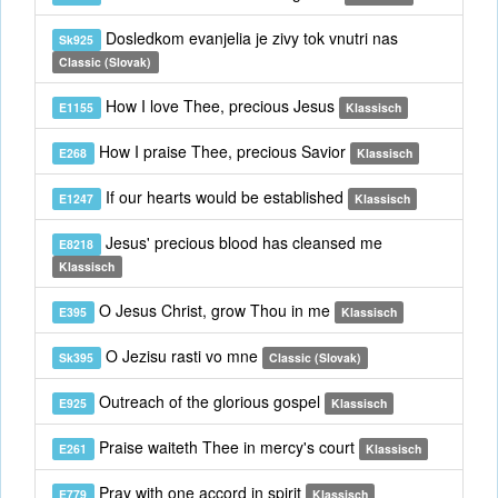
Dosledkom evanjelia je zivy tok vnutri nas
Sk925
Classic (Slovak)
How I love Thee, precious Jesus
E1155
Klassisch
How I praise Thee, precious Savior
E268
Klassisch
If our hearts would be established
E1247
Klassisch
Jesus' precious blood has cleansed me
E8218
Klassisch
O Jesus Christ, grow Thou in me
E395
Klassisch
O Jezisu rasti vo mne
Sk395
Classic (Slovak)
Outreach of the glorious gospel
E925
Klassisch
Praise waiteth Thee in mercy's court
E261
Klassisch
Pray with one accord in spirit
E779
Klassisch