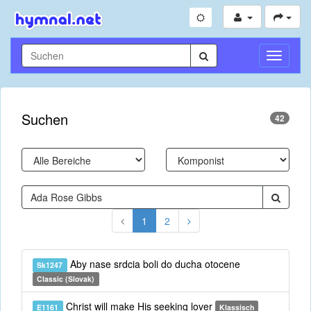
Navigati
umschal
Suchen
42
1
2
Aby nase srdcia boli do ducha otocene
Sk1247
Classic (Slovak)
Christ will make His seeking lover
E1161
Klassisch