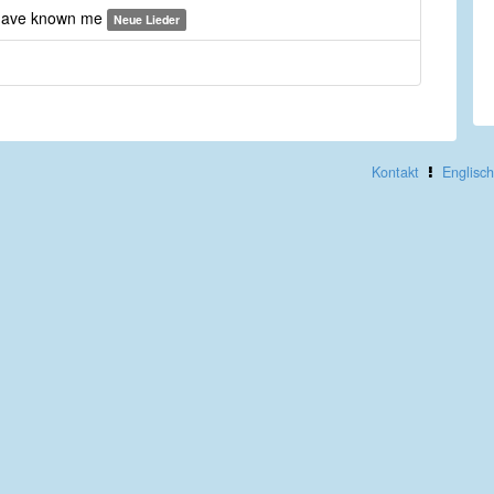
 have known me
Neue Lieder
Kontakt
Englisch