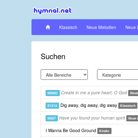
Klassisch
Neue Melodien
Neue 
Suchen
Create in me a pure heart, O God
NS682
Neue
Dig away, dig away, dig away
E1214
Klassisch
Have you found your human spirit
NS57
Neue 
I Wanna Be Good Ground
Kinder