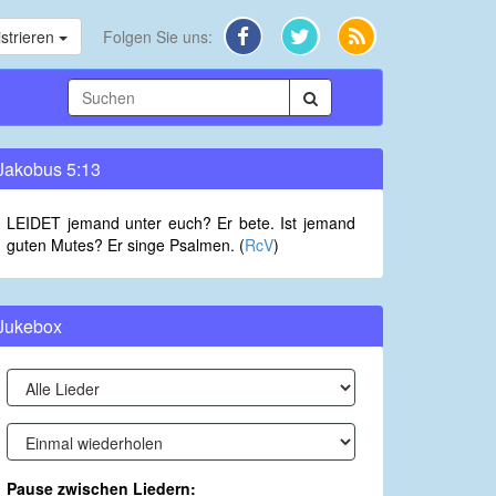
strieren
Folgen Sie uns:
Jakobus 5:13
LEIDET jemand unter euch? Er bete. Ist jemand
guten Mutes? Er singe Psalmen. (
RcV
)
Jukebox
Pause zwischen Liedern: