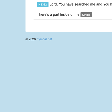
Lord, You have searched me and You
NS332
There's a part inside of me
Kinder
© 2026
hymnal.net