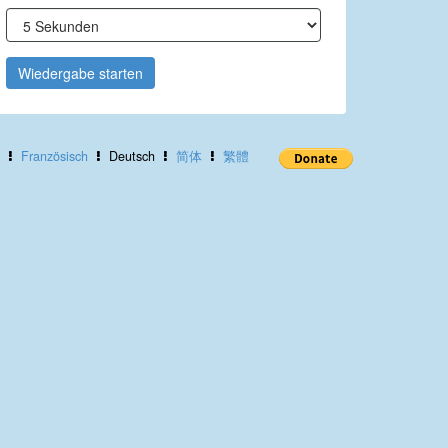
Wiedergabe starten
Französisch
Deutsch
简体
繁體