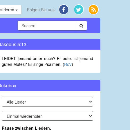
strieren
Folgen Sie uns:
Jakobus 5:13
LEIDET jemand unter euch? Er bete. Ist jemand
guten Mutes? Er singe Psalmen. (
RcV
)
Jukebox
Pause zwischen Liedern: