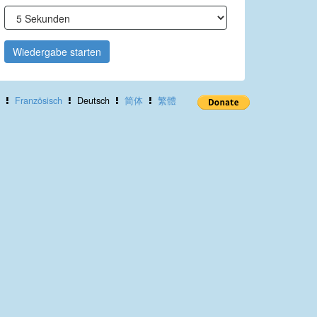
Wiedergabe starten
Französisch
Deutsch
简体
繁體