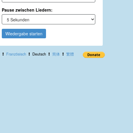
Pause zwischen Liedern:
Wiedergabe starten
Französisch
Deutsch
简体
繁體