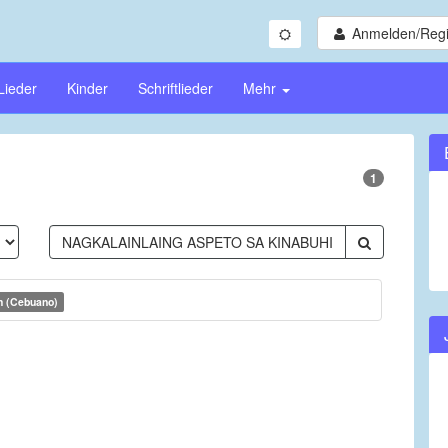
Anmelden/Regi
Lieder
Kinder
Schriftlieder
Mehr
1
h (Cebuano)