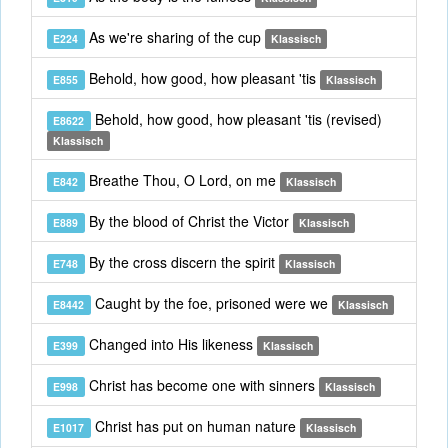
As we're sharing of the cup
E224
Klassisch
Behold, how good, how pleasant 'tis
E855
Klassisch
Behold, how good, how pleasant 'tis (revised)
E8622
Klassisch
Breathe Thou, O Lord, on me
E842
Klassisch
By the blood of Christ the Victor
E889
Klassisch
By the cross discern the spirit
E748
Klassisch
Caught by the foe, prisoned were we
E8442
Klassisch
Changed into His likeness
E399
Klassisch
Christ has become one with sinners
E998
Klassisch
Christ has put on human nature
E1017
Klassisch