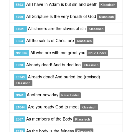
All I have in Adam is but sin and death
E593
Klassisch
All Scripture is the very breath of God
E799
Klassisch
All sinners are the slaves of sin
E1021
Klassisch
All the saints of Christ are
E854
Klassisch
All who are with me greet you
NS1076
Neue Lieder
Already dead! And buried too
E938
Klassisch
Already dead! And buried too (revised)
E8743
Klassisch
Another new day
NS41
Neue Lieder
Are you ready God to meet
E1044
Klassisch
As members of the Body
E867
Klassisch
As the body is the fulness
E819
Klassisch