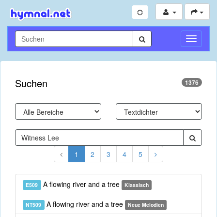
Navigati
umschal
Suchen
1376
1
2
3
4
5
A flowing river and a tree
E509
Klassisch
A flowing river and a tree
NT509
Neue Melodien