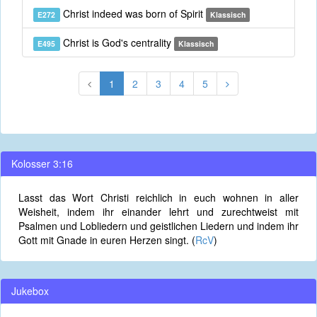
Christ indeed was born of Spirit
E272
Klassisch
Christ is God's centrality
E495
Klassisch
1
2
3
4
5
Kolosser 3:16
Lasst das Wort Christi reichlich in euch wohnen in aller
Weisheit, indem ihr einander lehrt und zurechtweist mit
Psalmen und Lobliedern und geistlichen Liedern und indem ihr
Gott mit Gnade in euren Herzen singt. (
RcV
)
Jukebox