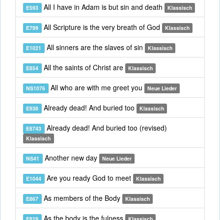
All I have in Adam is but sin and death
E593
Klassisch
All Scripture is the very breath of God
E799
Klassisch
All sinners are the slaves of sin
E1021
Klassisch
All the saints of Christ are
E854
Klassisch
All who are with me greet you
NS1076
Neue Lieder
Already dead! And buried too
E938
Klassisch
Already dead! And buried too (revised)
E8743
Klassisch
Another new day
NS41
Neue Lieder
Are you ready God to meet
E1044
Klassisch
As members of the Body
E867
Klassisch
As the body is the fulness
E819
Klassisch