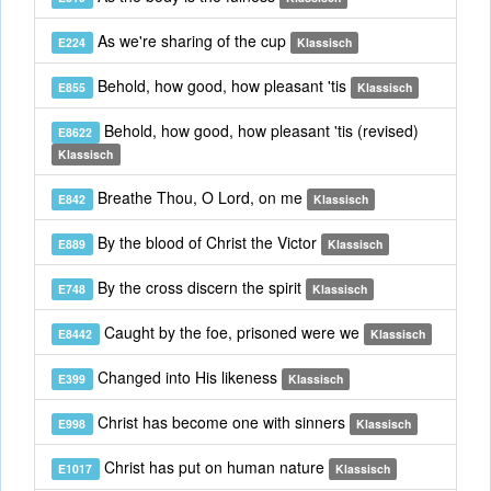
As we're sharing of the cup
E224
Klassisch
Behold, how good, how pleasant 'tis
E855
Klassisch
Behold, how good, how pleasant 'tis (revised)
E8622
Klassisch
Breathe Thou, O Lord, on me
E842
Klassisch
By the blood of Christ the Victor
E889
Klassisch
By the cross discern the spirit
E748
Klassisch
Caught by the foe, prisoned were we
E8442
Klassisch
Changed into His likeness
E399
Klassisch
Christ has become one with sinners
E998
Klassisch
Christ has put on human nature
E1017
Klassisch