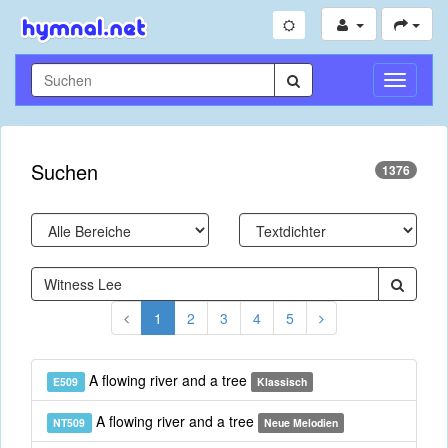
Navigati
umschal
Suchen
1376
1
2
3
4
5
A flowing river and a tree
E509
Klassisch
A flowing river and a tree
NT509
Neue Melodien