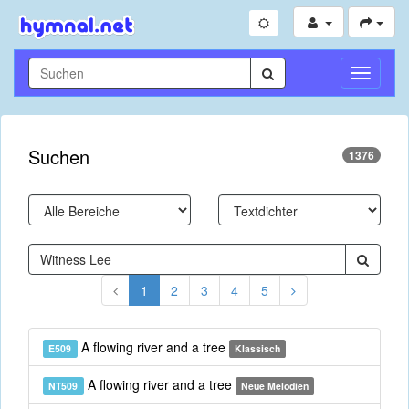
Navigati
umschal
Suchen
1376
1
2
3
4
5
A flowing river and a tree
E509
Klassisch
A flowing river and a tree
NT509
Neue Melodien