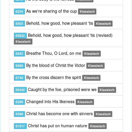
As we're sharing of the cup
E224
Klassisch
Behold, how good, how pleasant 'tis
E855
Klassisch
Behold, how good, how pleasant 'tis (revised)
E8622
Klassisch
Breathe Thou, O Lord, on me
E842
Klassisch
By the blood of Christ the Victor
E889
Klassisch
By the cross discern the spirit
E748
Klassisch
Caught by the foe, prisoned were we
E8442
Klassisch
Changed into His likeness
E399
Klassisch
Christ has become one with sinners
E998
Klassisch
Christ has put on human nature
E1017
Klassisch