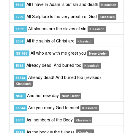
All I have in Adam is but sin and death
E593
Klassisch
All Scripture is the very breath of God
E799
Klassisch
All sinners are the slaves of sin
E1021
Klassisch
All the saints of Christ are
E854
Klassisch
All who are with me greet you
NS1076
Neue Lieder
Already dead! And buried too
E938
Klassisch
Already dead! And buried too (revised)
E8743
Klassisch
Another new day
NS41
Neue Lieder
Are you ready God to meet
E1044
Klassisch
As members of the Body
E867
Klassisch
As the body is the fulness
E819
Klassisch