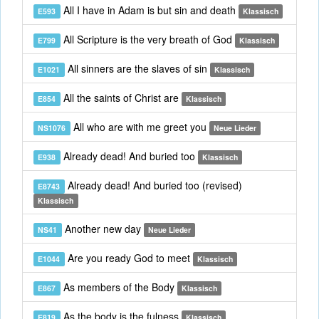
All I have in Adam is but sin and death
E593
Klassisch
All Scripture is the very breath of God
E799
Klassisch
All sinners are the slaves of sin
E1021
Klassisch
All the saints of Christ are
E854
Klassisch
All who are with me greet you
NS1076
Neue Lieder
Already dead! And buried too
E938
Klassisch
Already dead! And buried too (revised)
E8743
Klassisch
Another new day
NS41
Neue Lieder
Are you ready God to meet
E1044
Klassisch
As members of the Body
E867
Klassisch
As the body is the fulness
E819
Klassisch