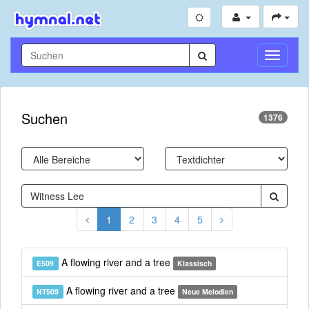
Navigati
umschal
Suchen
1376
1
2
3
4
5
A flowing river and a tree
E509
Klassisch
A flowing river and a tree
NT509
Neue Melodien