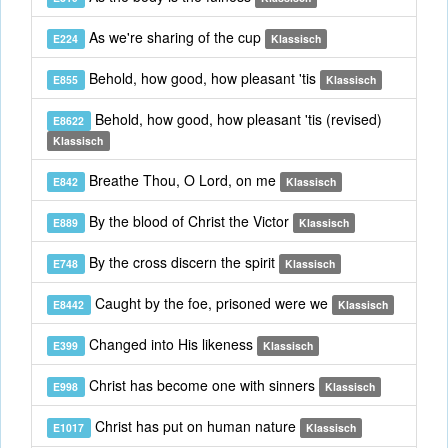
As we're sharing of the cup
E224
Klassisch
Behold, how good, how pleasant 'tis
E855
Klassisch
Behold, how good, how pleasant 'tis (revised)
E8622
Klassisch
Breathe Thou, O Lord, on me
E842
Klassisch
By the blood of Christ the Victor
E889
Klassisch
By the cross discern the spirit
E748
Klassisch
Caught by the foe, prisoned were we
E8442
Klassisch
Changed into His likeness
E399
Klassisch
Christ has become one with sinners
E998
Klassisch
Christ has put on human nature
E1017
Klassisch