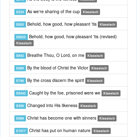
As we're sharing of the cup
E224
Klassisch
Behold, how good, how pleasant 'tis
E855
Klassisch
Behold, how good, how pleasant 'tis (revised)
E8622
Klassisch
Breathe Thou, O Lord, on me
E842
Klassisch
By the blood of Christ the Victor
E889
Klassisch
By the cross discern the spirit
E748
Klassisch
Caught by the foe, prisoned were we
E8442
Klassisch
Changed into His likeness
E399
Klassisch
Christ has become one with sinners
E998
Klassisch
Christ has put on human nature
E1017
Klassisch