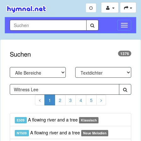
Navigati
umschal
Suchen
1376
1
2
3
4
5
A flowing river and a tree
E509
Klassisch
A flowing river and a tree
NT509
Neue Melodien