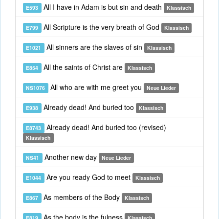
All I have in Adam is but sin and death
E593
Klassisch
All Scripture is the very breath of God
E799
Klassisch
All sinners are the slaves of sin
E1021
Klassisch
All the saints of Christ are
E854
Klassisch
All who are with me greet you
NS1076
Neue Lieder
Already dead! And buried too
E938
Klassisch
Already dead! And buried too (revised)
E8743
Klassisch
Another new day
NS41
Neue Lieder
Are you ready God to meet
E1044
Klassisch
As members of the Body
E867
Klassisch
As the body is the fulness
E819
Klassisch