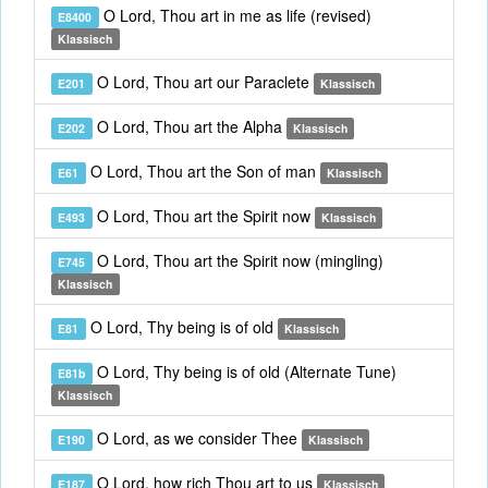
O Lord, Thou art in me as life (revised)
E8400
Klassisch
O Lord, Thou art our Paraclete
E201
Klassisch
O Lord, Thou art the Alpha
E202
Klassisch
O Lord, Thou art the Son of man
E61
Klassisch
O Lord, Thou art the Spirit now
E493
Klassisch
O Lord, Thou art the Spirit now (mingling)
E745
Klassisch
O Lord, Thy being is of old
E81
Klassisch
O Lord, Thy being is of old (Alternate Tune)
E81b
Klassisch
O Lord, as we consider Thee
E190
Klassisch
O Lord, how rich Thou art to us
E187
Klassisch