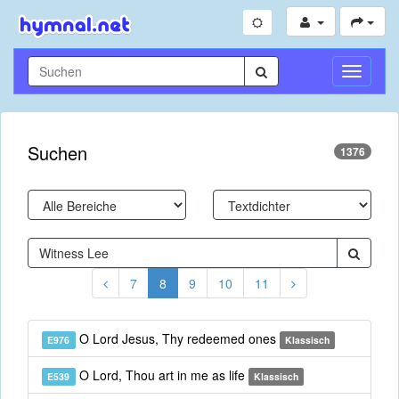
Navigati
umschal
Suchen
1376
7
8
9
10
11
O Lord Jesus, Thy redeemed ones
E976
Klassisch
O Lord, Thou art in me as life
E539
Klassisch