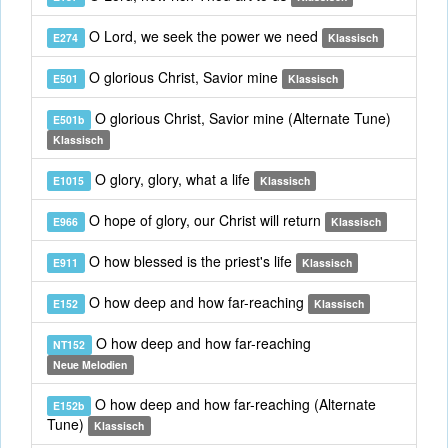
O Lord, we seek the power we need
E274
Klassisch
O glorious Christ, Savior mine
E501
Klassisch
O glorious Christ, Savior mine (Alternate Tune)
E501b
Klassisch
O glory, glory, what a life
E1015
Klassisch
O hope of glory, our Christ will return
E966
Klassisch
O how blessed is the priest's life
E911
Klassisch
O how deep and how far-reaching
E152
Klassisch
O how deep and how far-reaching
NT152
Neue Melodien
O how deep and how far-reaching (Alternate
E152b
Tune)
Klassisch