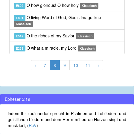
O how glorious! O how holy
E602
Klassisch
O living Word of God, God's image true
E801
Klassisch
O the riches of my Savior
E542
Klassisch
O what a miracle, my Lord
E233
Klassisch
7
8
9
10
11
Epheser 5:19
indem Ihr zueinander sprecht in Psalmen und Lobliedern und
geistlichen Liedern und dem Herrn mit euren Herzen singt und
musiziert, (
RcV
)