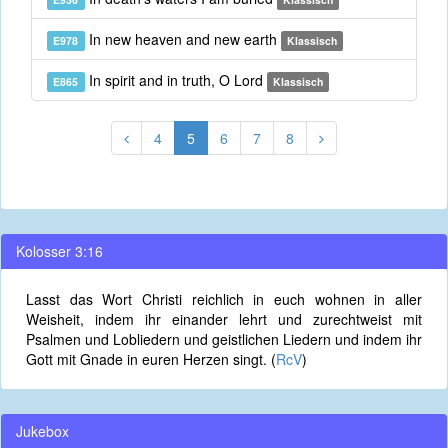
In new heaven and new earth
E978
Klassisch
In spirit and in truth, O Lord
E865
Klassisch
4
5
6
7
8
Kolosser 3:16
Lasst das Wort Christi reichlich in euch wohnen in aller
Weisheit, indem ihr einander lehrt und zurechtweist mit
Psalmen und Lobliedern und geistlichen Liedern und indem ihr
Gott mit Gnade in euren Herzen singt. (
RcV
)
Jukebox