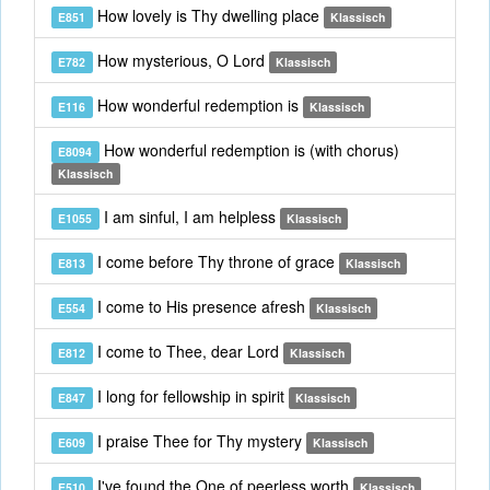
How lovely is Thy dwelling place
E851
Klassisch
How mysterious, O Lord
E782
Klassisch
How wonderful redemption is
E116
Klassisch
How wonderful redemption is (with chorus)
E8094
Klassisch
I am sinful, I am helpless
E1055
Klassisch
I come before Thy throne of grace
E813
Klassisch
I come to His presence afresh
E554
Klassisch
I come to Thee, dear Lord
E812
Klassisch
I long for fellowship in spirit
E847
Klassisch
I praise Thee for Thy mystery
E609
Klassisch
I've found the One of peerless worth
E510
Klassisch