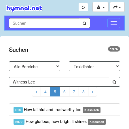
Navigati
umschal
Suchen
1376
4
5
6
7
8
How faithful and trustworthy too
E18
Klassisch
How glorious, how bright it shines
E979
Klassisch