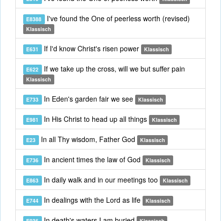
I've found the One of peerless worth (revised)
E8388
Klassisch
If I'd know Christ's risen power
E631
Klassisch
If we take up the cross, will we but suffer pain
E622
Klassisch
In Eden's garden fair we see
E733
Klassisch
In His Christ to head up all things
E981
Klassisch
In all Thy wisdom, Father God
E23
Klassisch
In ancient times the law of God
E736
Klassisch
In daily walk and in our meetings too
E863
Klassisch
In dealings with the Lord as life
E744
Klassisch
In death's waters I am buried
E936
Klassisch