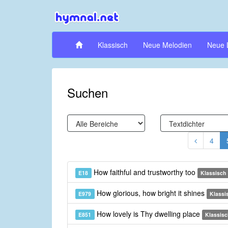
Klassisch
Neue Melodien
Neue 
Suchen
4
How faithful and trustworthy too
E18
Klassisch
How glorious, how bright it shines
E979
Klassi
How lovely is Thy dwelling place
E851
Klassisc