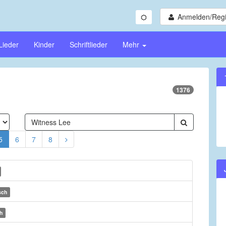
Anmelden/Regi
Lieder
Kinder
Schriftlieder
Mehr
1376
5
6
7
8
sch
h