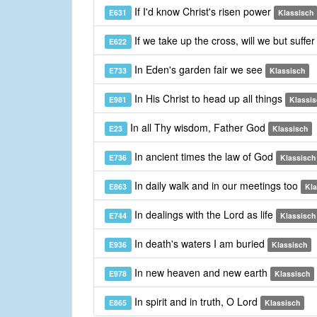
If I'd know Christ's risen power
E631
Klassisch
If we take up the cross, will we but suffe
E622
In Eden's garden fair we see
E733
Klassisch
In His Christ to head up all things
E981
Klassis
In all Thy wisdom, Father God
E23
Klassisch
In ancient times the law of God
E736
Klassisch
In daily walk and in our meetings too
E863
Kla
In dealings with the Lord as life
E744
Klassisch
In death's waters I am buried
E936
Klassisch
In new heaven and new earth
E978
Klassisch
In spirit and in truth, O Lord
E865
Klassisch