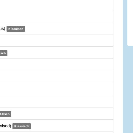
rus)
Klassisch
isch
ssisch
evised)
Klassisch