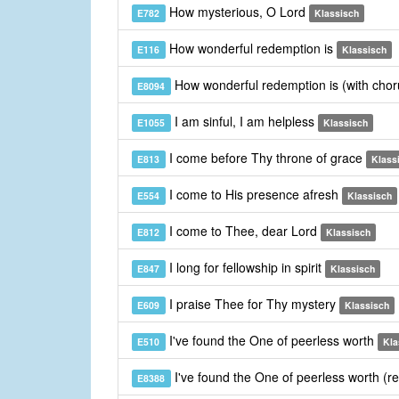
How mysterious, O Lord
E782
Klassisch
How wonderful redemption is
E116
Klassisch
How wonderful redemption is (with cho
E8094
I am sinful, I am helpless
E1055
Klassisch
I come before Thy throne of grace
E813
Klass
I come to His presence afresh
E554
Klassisch
I come to Thee, dear Lord
E812
Klassisch
I long for fellowship in spirit
E847
Klassisch
I praise Thee for Thy mystery
E609
Klassisch
I've found the One of peerless worth
E510
Kla
I've found the One of peerless worth (r
E8388