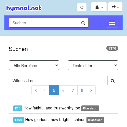
Navigati
umschal
Suchen
1376
4
5
6
7
8
How faithful and trustworthy too
E18
Klassisch
How glorious, how bright it shines
E979
Klassisch