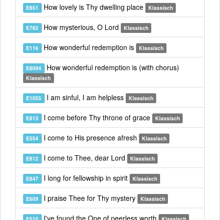
How lovely is Thy dwelling place
E851
Klassisch
How mysterious, O Lord
E782
Klassisch
How wonderful redemption is
E116
Klassisch
How wonderful redemption is (with chorus)
E8094
Klassisch
I am sinful, I am helpless
E1055
Klassisch
I come before Thy throne of grace
E813
Klassisch
I come to His presence afresh
E554
Klassisch
I come to Thee, dear Lord
E812
Klassisch
I long for fellowship in spirit
E847
Klassisch
I praise Thee for Thy mystery
E609
Klassisch
I've found the One of peerless worth
E510
Klassisch