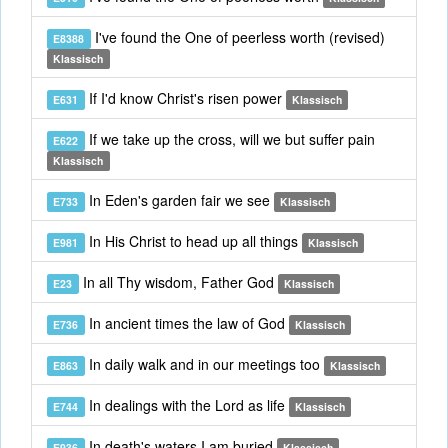
I've found the One of peerless worth (revised)
E8388
Klassisch
If I'd know Christ's risen power
E631
Klassisch
If we take up the cross, will we but suffer pain
E622
Klassisch
In Eden's garden fair we see
E733
Klassisch
In His Christ to head up all things
E981
Klassisch
In all Thy wisdom, Father God
E23
Klassisch
In ancient times the law of God
E736
Klassisch
In daily walk and in our meetings too
E863
Klassisch
In dealings with the Lord as life
E744
Klassisch
In death's waters I am buried
E936
Klassisch