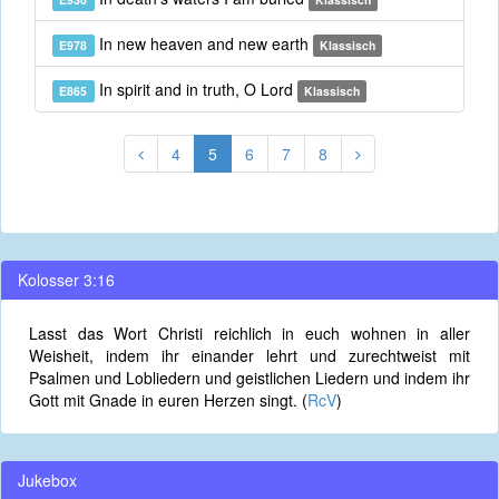
In new heaven and new earth
E978
Klassisch
In spirit and in truth, O Lord
E865
Klassisch
4
5
6
7
8
Kolosser 3:16
Lasst das Wort Christi reichlich in euch wohnen in aller
Weisheit, indem ihr einander lehrt und zurechtweist mit
Psalmen und Lobliedern und geistlichen Liedern und indem ihr
Gott mit Gnade in euren Herzen singt. (
RcV
)
Jukebox