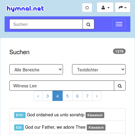
Navigati
umschal
Suchen
1376
3
4
5
6
7
God ordained us unto sonship
E741
Klassisch
God our Father, we adore Thee
E20
Klassisch