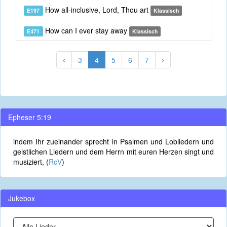
How all-inclusive, Lord, Thou art
E197
Klassisch
How can I ever stay away
E471
Klassisch
3
4
5
6
7
Epheser 5:19
indem Ihr zueinander sprecht in Psalmen und Lobliedern und
geistlichen Liedern und dem Herrn mit euren Herzen singt und
musiziert, (
RcV
)
Jukebox