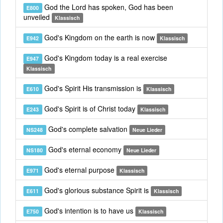
God the Lord has spoken, God has been
E800
unveiled
Klassisch
God's Kingdom on the earth is now
E942
Klassisch
God's Kingdom today is a real exercise
E947
Klassisch
God's Spirit His transmission is
E610
Klassisch
God's Spirit is of Christ today
E243
Klassisch
God's complete salvation
NS248
Neue Lieder
God's eternal economy
NS180
Neue Lieder
God's eternal purpose
E971
Klassisch
God's glorious substance Spirit is
E611
Klassisch
God's intention is to have us
E750
Klassisch