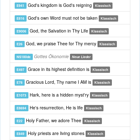
God's kingdom is God's reigning
E941
Klassisch
God's own Word must not be taken
E816
Klassisch
God, the Salvation in Thy Life
E9006
Klassisch
God, we praise Thee for Thy mercy
E26
Klassisch
Gottes Ökonomie
NS180de
Neue Lieder
Grace in its highest definition is
E497
Klassisch
Gracious Lord, Thy name I AM is
E78
Klassisch
Hark, here is a hidden myst'ry
E1073
Klassisch
He's resurrection, He is life
E8694
Klassisch
Holy Father, we adore Thee
E22
Klassisch
Holy priests are living stones
E849
Klassisch