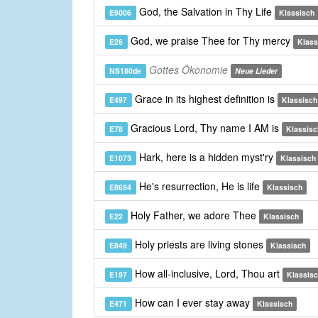
God, the Salvation in Thy Life
E9006
Klassisch
God, we praise Thee for Thy mercy
E26
Klass
Gottes Ökonomie
NS180de
Neue Lieder
Grace in its highest definition is
E497
Klassisch
Gracious Lord, Thy name I AM is
E78
Klassisc
Hark, here is a hidden myst'ry
E1073
Klassisch
He's resurrection, He is life
E8694
Klassisch
Holy Father, we adore Thee
E22
Klassisch
Holy priests are living stones
E849
Klassisch
How all-inclusive, Lord, Thou art
E197
Klassis
How can I ever stay away
E471
Klassisch