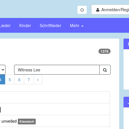
Anmelden/Regi
Lieder
Kinder
Schriftlieder
Mehr
1376
4
5
6
7
 unveiled
Klassisch