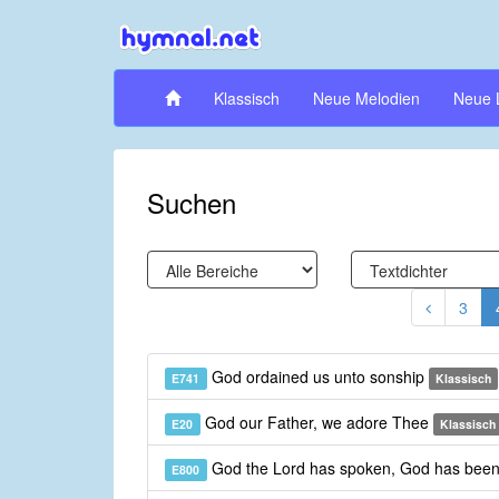
Klassisch
Neue Melodien
Neue 
Suchen
3
God ordained us unto sonship
E741
Klassisch
God our Father, we adore Thee
E20
Klassisch
God the Lord has spoken, God has been
E800