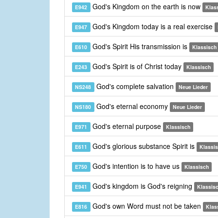
God's Kingdom on the earth is now
E942
Klas
God's Kingdom today is a real exercise
E947
God's Spirit His transmission is
E610
Klassisch
God's Spirit is of Christ today
E243
Klassisch
God's complete salvation
NS248
Neue Lieder
God's eternal economy
NS180
Neue Lieder
God's eternal purpose
E971
Klassisch
God's glorious substance Spirit is
E611
Klassi
God's intention is to have us
E750
Klassisch
God's kingdom is God's reigning
E941
Klassis
God's own Word must not be taken
E816
Klas