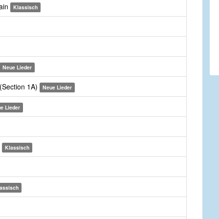
gain
Klassisch
Neue Lieder
 (Section 1A)
Neue Lieder
e Lieder
n
Klassisch
assisch