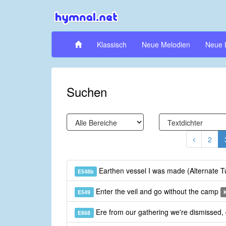
Klassisch
Neue Melodien
Neue 
Suchen
2
Earthen vessel I was made (Alternate 
E548b
Enter the veil and go without the camp
E549
Ere from our gathering we're dismissed,
E868