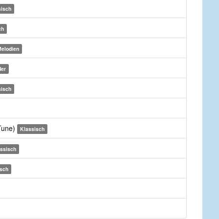
sisch
ch
elodien
der
sisch
 Tune)
Klassisch
ssisch
isch