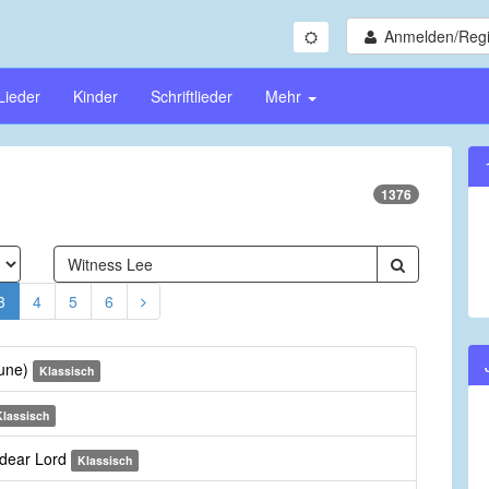
Anmelden/Regi
Lieder
Kinder
Schriftlieder
Mehr
1376
3
4
5
6
Tune)
Klassisch
Klassisch
 dear Lord
Klassisch