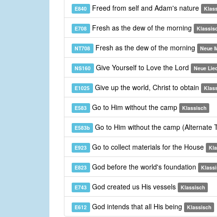
Freed from self and Adam's nature
E840
Klas
Fresh as the dew of the morning
E708
Klassis
Fresh as the dew of the morning
NT708
Neue M
Give Yourself to Love the Lord
NS160
Neue Lie
Give up the world, Christ to obtain
E1025
Klas
Go to Him without the camp
E583
Klassisch
Go to Him without the camp (Alternate
E583b
Go to collect materials for the House
E923
Kla
God before the world's foundation
E823
Klass
God created us His vessels
E743
Klassisch
God intends that all His being
E612
Klassisch