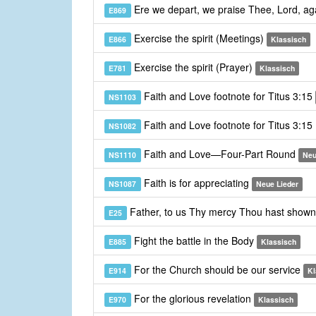
Ere we depart, we praise Thee, Lord, a
E869
Exercise the spirit (Meetings)
E866
Klassisch
Exercise the spirit (Prayer)
E781
Klassisch
Faith and Love footnote for Titus 3:15
NS1103
Faith and Love footnote for Titus 3:15
NS1082
Faith and Love—Four-Part Round
NS1110
Neu
Faith is for appreciating
NS1087
Neue Lieder
Father, to us Thy mercy Thou hast show
E25
Fight the battle in the Body
E885
Klassisch
For the Church should be our service
E914
Kl
For the glorious revelation
E970
Klassisch