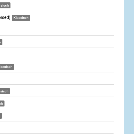
ssisch
vised)
Klassisch
h
lassisch
ssisch
ch