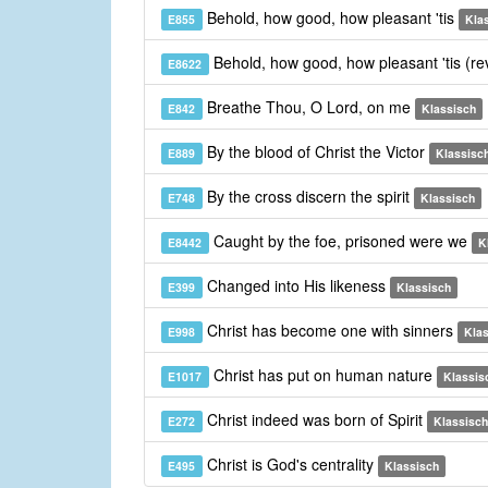
Behold, how good, how pleasant 'tis
E855
Kla
Behold, how good, how pleasant 'tis (re
E8622
Breathe Thou, O Lord, on me
E842
Klassisch
By the blood of Christ the Victor
E889
Klassisc
By the cross discern the spirit
E748
Klassisch
Caught by the foe, prisoned were we
E8442
K
Changed into His likeness
E399
Klassisch
Christ has become one with sinners
E998
Kla
Christ has put on human nature
E1017
Klassis
Christ indeed was born of Spirit
E272
Klassisch
Christ is God's centrality
E495
Klassisch