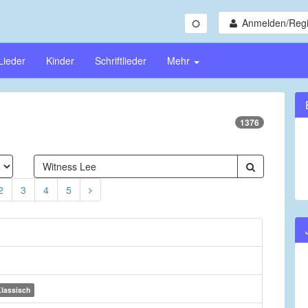
Anmelden/Regi
Lieder
Kinder
Schriftlieder
Mehr
1376
2
3
4
5
lassisch