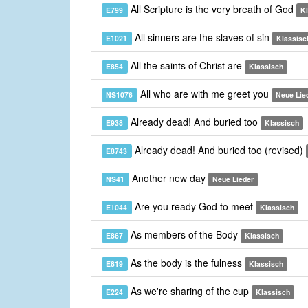
All Scripture is the very breath of God
E799
K
All sinners are the slaves of sin
E1021
Klassisc
All the saints of Christ are
E854
Klassisch
All who are with me greet you
NS1076
Neue Lie
Already dead! And buried too
E938
Klassisch
Already dead! And buried too (revised)
E8743
Another new day
NS41
Neue Lieder
Are you ready God to meet
E1044
Klassisch
As members of the Body
E867
Klassisch
As the body is the fulness
E819
Klassisch
As we're sharing of the cup
E224
Klassisch