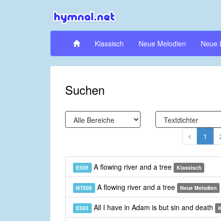
Klassisch
Neue Melodien
Neue 
Suchen
1
A flowing river and a tree
E509
Klassisch
A flowing river and a tree
NT509
Neue Melodien
All I have in Adam is but sin and death
E593
K