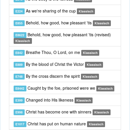
As we're sharing of the cup
E224
Klassisch
Behold, how good, how pleasant 'tis
E855
Klassisch
Behold, how good, how pleasant 'tis (revised)
E8622
Klassisch
Breathe Thou, O Lord, on me
E842
Klassisch
By the blood of Christ the Victor
E889
Klassisch
By the cross discern the spirit
E748
Klassisch
Caught by the foe, prisoned were we
E8442
Klassisch
Changed into His likeness
E399
Klassisch
Christ has become one with sinners
E998
Klassisch
Christ has put on human nature
E1017
Klassisch