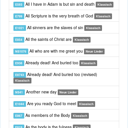
All I have in Adam is but sin and death
E593
Klassisch
All Scripture is the very breath of God
E799
Klassisch
All sinners are the slaves of sin
E1021
Klassisch
All the saints of Christ are
E854
Klassisch
All who are with me greet you
NS1076
Neue Lieder
Already dead! And buried too
E938
Klassisch
Already dead! And buried too (revised)
E8743
Klassisch
Another new day
NS41
Neue Lieder
Are you ready God to meet
E1044
Klassisch
As members of the Body
E867
Klassisch
As the body is the fulness
E819
Klassisch