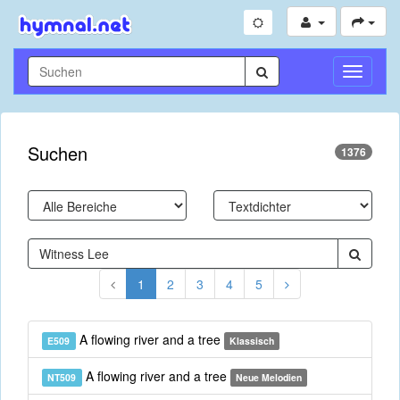
Navigati
umschal
Suchen
1376
1
2
3
4
5
A flowing river and a tree
E509
Klassisch
A flowing river and a tree
NT509
Neue Melodien