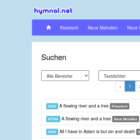
Klassisch
Neue Melodien
Neue 
Suchen
1
A flowing river and a tree
E509
Klassisch
A flowing river and a tree
NT509
Neue Melodien
All I have in Adam is but sin and death
E593
K