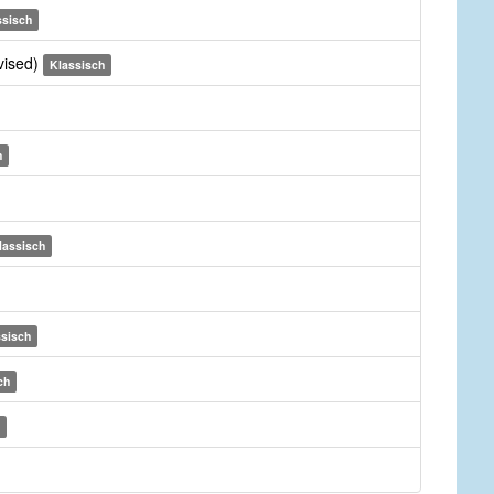
ssisch
vised)
Klassisch
h
lassisch
ssisch
ch