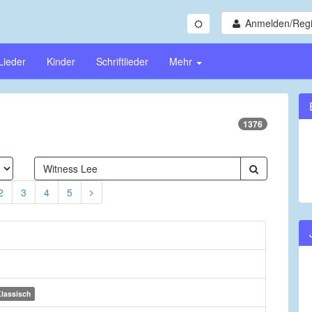
Anmelden/Regi
Lieder
Kinder
Schriftlieder
Mehr
1376
2
3
4
5
lassisch