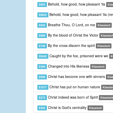
Behold, how good, how pleasant 'tis
E855
Kla
Behold, how good, how pleasant 'tis (re
E8622
Breathe Thou, O Lord, on me
E842
Klassisch
By the blood of Christ the Victor
E889
Klassisc
By the cross discern the spirit
E748
Klassisch
Caught by the foe, prisoned were we
E8442
K
Changed into His likeness
E399
Klassisch
Christ has become one with sinners
E998
Kla
Christ has put on human nature
E1017
Klassis
Christ indeed was born of Spirit
E272
Klassisch
Christ is God's centrality
E495
Klassisch