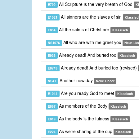
All Scripture is the very breath of God
E799
K
All sinners are the slaves of sin
E1021
Klassisc
All the saints of Christ are
E854
Klassisch
All who are with me greet you
NS1076
Neue Lie
Already dead! And buried too
E938
Klassisch
Already dead! And buried too (revised)
E8743
Another new day
NS41
Neue Lieder
Are you ready God to meet
E1044
Klassisch
As members of the Body
E867
Klassisch
As the body is the fulness
E819
Klassisch
As we're sharing of the cup
E224
Klassisch