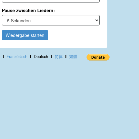
Pause zwischen Liedern:
Wiedergabe starten
Französisch
Deutsch
简体
繁體