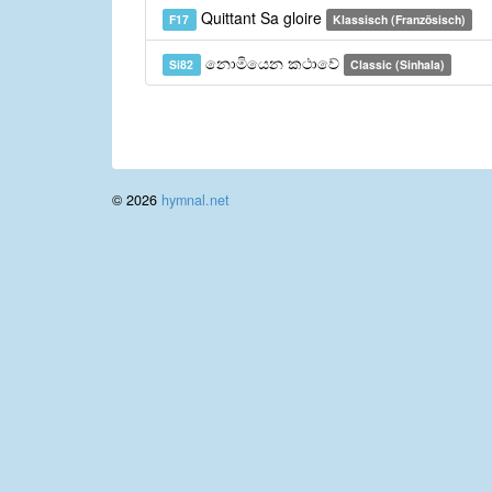
Quittant Sa gloire
F17
Klassisch (Französisch)
නොමියෙන කථාවේ
Si82
Classic (Sinhala)
© 2026
hymnal.net