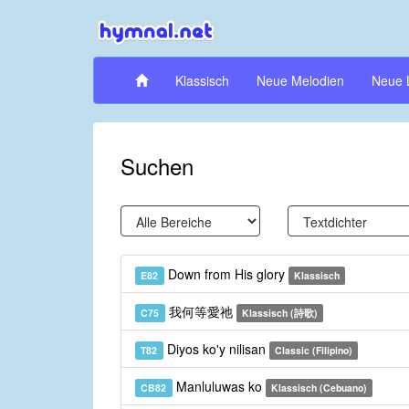
Klassisch
Neue Melodien
Neue 
Suchen
Down from His glory
E82
Klassisch
我何等愛祂
C75
Klassisch (詩歌)
Diyos ko'y nilisan
T82
Classic (Filipino)
Manluluwas ko
CB82
Klassisch (Cebuano)