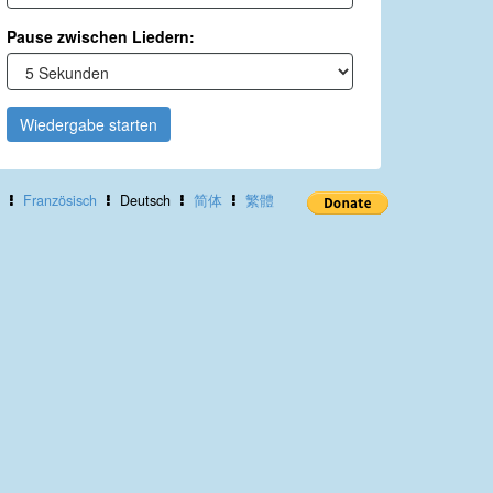
Pause zwischen Liedern:
Wiedergabe starten
Französisch
Deutsch
简体
繁體