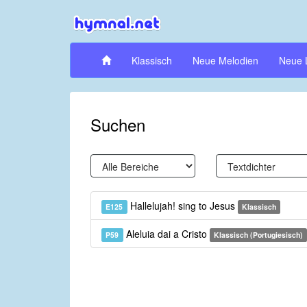
Klassisch
Neue Melodien
Neue 
Suchen
Hallelujah! sing to Jesus
E125
Klassisch
Aleluia dai a Cristo
P59
Klassisch (Portugiesisch)