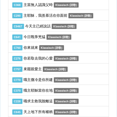
主當無人認識父時
C368
Klassisch (詩歌)
主耶穌，我羨慕活在你面前
C290
Klassisch (詩歌)
今天主已經說話
C9467
Klassisch (詩歌)
今日戰爭兇猛
C641
Klassisch (詩歌)
你來就來
C760
Klassisch (詩歌)
你若取去我的心愛
C276
Klassisch (詩歌)
來罷親愛主
C757
Klassisch (詩歌)
哦主撒冷是你所建
C770
Klassisch (詩歌)
哦主耶穌當你在地
C370
Klassisch (詩歌)
哦求主救我脫離這
C228
Klassisch (詩歌)
天上地下所有權柄
C645
Klassisch (詩歌)