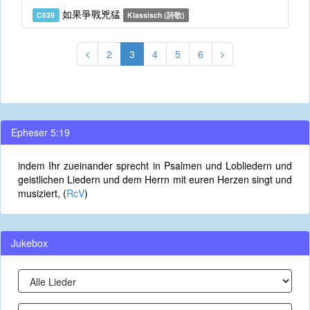
如果爭戰兇猛
C639
Klassisch (詩歌)
2
3
4
5
6
Epheser 5:19
indem Ihr zueinander sprecht in Psalmen und Lobliedern und
geistlichen Liedern und dem Herrn mit euren Herzen singt und
musiziert, (
RcV
)
Jukebox