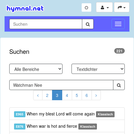
Navigati
umschal
Suchen
221
2
3
4
5
6
When my blest Lord will come again
E965
Klassisch
When war is hot and fierce
E876
Klassisch