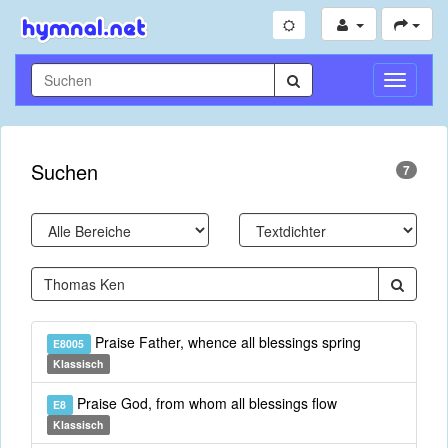
Navigati
umschal
Suchen
7
Praise Father, whence all blessings spring
E8005
Klassisch
Praise God, from whom all blessings flow
E8
Klassisch