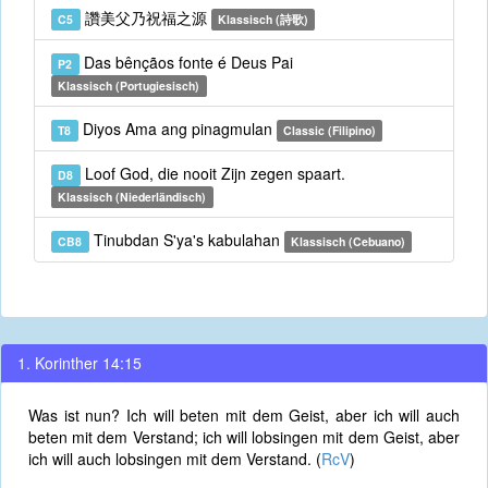
讚美父乃祝福之源
C5
Klassisch (詩歌)
Das bênçãos fonte é Deus Pai
P2
Klassisch (Portugiesisch)
Diyos Ama ang pinagmulan
T8
Classic (Filipino)
Loof God, die nooit Zijn zegen spaart.
D8
Klassisch (Niederländisch)
Tinubdan S'ya's kabulahan
CB8
Klassisch (Cebuano)
1. Korinther 14:15
Was ist nun? Ich will beten mit dem Geist, aber ich will auch
beten mit dem Verstand; ich will lobsingen mit dem Geist, aber
ich will auch lobsingen mit dem Verstand. (
RcV
)