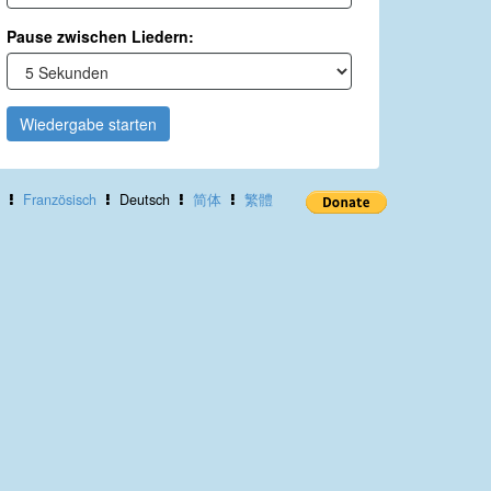
Pause zwischen Liedern:
Wiedergabe starten
Französisch
Deutsch
简体
繁體