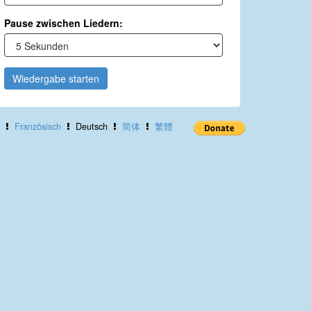
Pause zwischen Liedern:
Wiedergabe starten
Französisch
Deutsch
简体
繁體