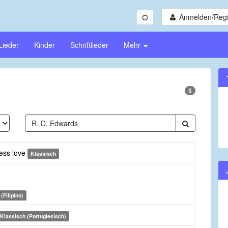
Anmelden/Regi
Lieder
Kinder
Schriftlieder
Mehr
5
less love
Klassisch
(Filipino)
Klassisch (Portugiesisch)