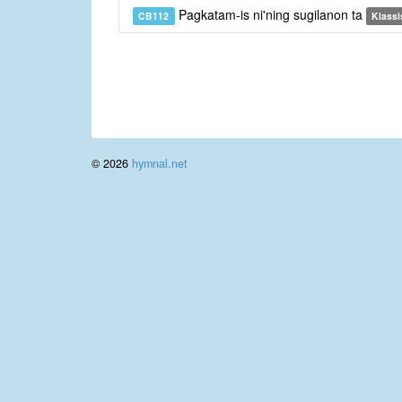
Pagkatam-is ni'ning sugilanon ta
CB112
Klassi
© 2026
hymnal.net