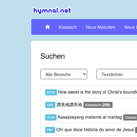
Klassisch
Neue Melodien
Neue 
Suchen
How sweet is the story of Christ's bound
E112
讚美祂讚美祂
C95
Klassisch (詩歌)
Kasaysayang matamis at marilag
T112
Classic 
Oh! que doce história do amor de Jesus
P51