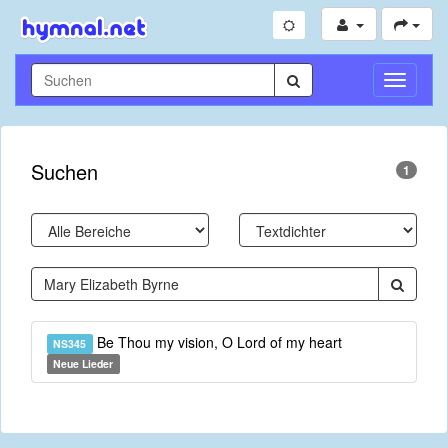
Navigati
umschal
Suchen
1
Be Thou my vision, O Lord of my heart
NS345
Neue Lieder