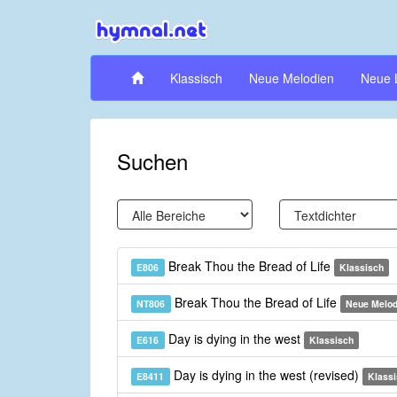
Klassisch
Neue Melodien
Neue 
Suchen
Break Thou the Bread of Life
E806
Klassisch
Break Thou the Bread of Life
NT806
Neue Melod
Day is dying in the west
E616
Klassisch
Day is dying in the west (revised)
E8411
Klass