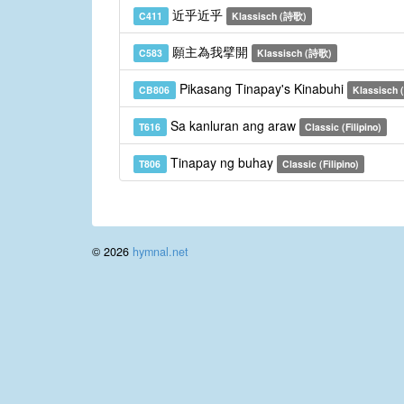
近乎近乎
C411
Klassisch (詩歌)
願主為我擘開
C583
Klassisch (詩歌)
Pikasang Tinapay's Kinabuhi
CB806
Klassisch 
Sa kanluran ang araw
T616
Classic (Filipino)
Tinapay ng buhay
T806
Classic (Filipino)
© 2026
hymnal.net