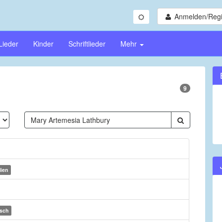
Anmelden/Regi
Lieder
Kinder
Schriftlieder
Mehr
9
ien
isch