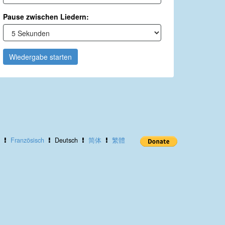
Pause zwischen Liedern:
Wiedergabe starten
Französisch
Deutsch
简体
繁體