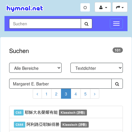
Navigati
umschal
Suchen
101
1
2
3
4
5
耶穌大名榮耀有能
C65
Klassisch (詩歌)
阿利路亞耶穌得勝
C644
Klassisch (詩歌)