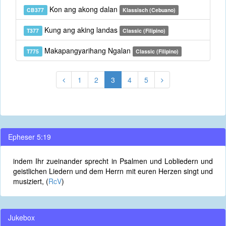
Kon ang akong dalan
CB377
Klassisch (Cebuano)
Kung ang aking landas
T377
Classic (Filipino)
Makapangyarihang Ngalan
T775
Classic (Filipino)
1
2
3
4
5
Epheser 5:19
indem Ihr zueinander sprecht in Psalmen und Lobliedern und
geistlichen Liedern und dem Herrn mit euren Herzen singt und
musiziert, (
RcV
)
Jukebox