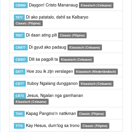
Daygon! Cristo Mananaug
CB890
Klassisch (Cebuano)
Di ako patatalo, dahil sa Kalbaryo
T877
Classic (Filipino)
Di daan ating pili
T907
Classic (Filipino)
Di gyud ako padaug
CB877
Klassisch (Cebuano)
Dili sa pagpili ta
CB907
Klassisch (Cebuano)
Hoe zou ik zijn verslagen
D877
Klassisch (Niederländisch)
Ituboy Ngalang dungganon
CB77
Klassisch (Cebuano)
Jesus, Ngalan nga gamhanan
CB73
Klassisch (Cebuano)
Kapag Pangino'n natikman
T595
Classic (Filipino)
Kay Hesus, dum'log sa trono
T776
Classic (Filipino)