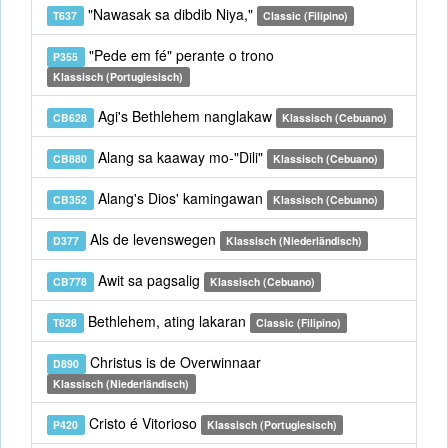
"Nawasak sa dibdib Niya,"
T637
Classic (Filipino)
"Pede em fé" perante o trono
P355
Klassisch (Portugiesisch)
Agi's Bethlehem nanglakaw
CB628
Klassisch (Cebuano)
Alang sa kaaway mo-"Dili"
CB880
Klassisch (Cebuano)
Alang's Dios' kamingawan
CB352
Klassisch (Cebuano)
Als de levenswegen
D377
Klassisch (Niederländisch)
Awit sa pagsalig
CB778
Klassisch (Cebuano)
Bethlehem, ating lakaran
T628
Classic (Filipino)
Christus is de Overwinnaar
D890
Klassisch (Niederländisch)
Cristo é Vitorioso
P420
Klassisch (Portugiesisch)