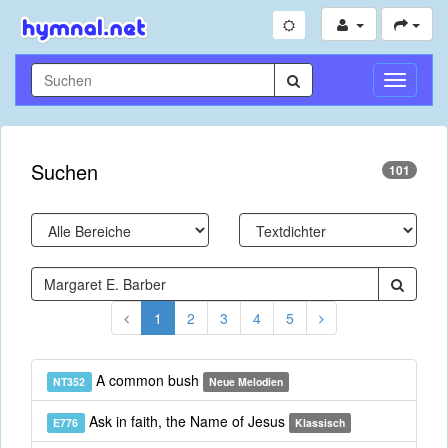
Navigati
umschal
Suchen
101
1
2
3
4
5
A common bush
NT352
Neue Melodien
Ask in faith, the Name of Jesus
E776
Klassisch