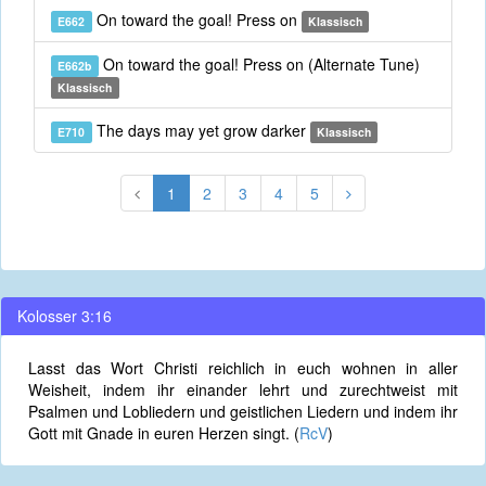
On toward the goal! Press on
E662
Klassisch
On toward the goal! Press on (Alternate Tune)
E662b
Klassisch
The days may yet grow darker
E710
Klassisch
1
2
3
4
5
Kolosser 3:16
Lasst das Wort Christi reichlich in euch wohnen in aller
Weisheit, indem ihr einander lehrt und zurechtweist mit
Psalmen und Lobliedern und geistlichen Liedern und indem ihr
Gott mit Gnade in euren Herzen singt. (
RcV
)