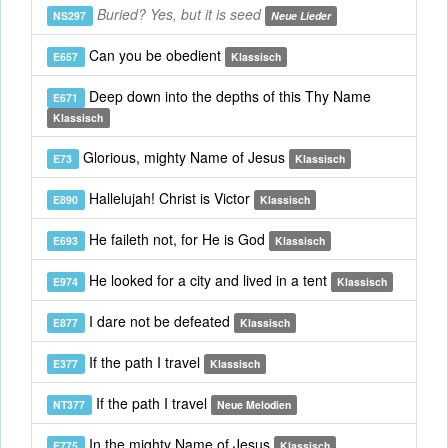
Buried? Yes, but it is seed
NS297
Neue Lieder
Can you be obedient
E657
Klassisch
Deep down into the depths of this Thy Name
E671
Klassisch
Glorious, mighty Name of Jesus
E73
Klassisch
Hallelujah! Christ is Victor
E890
Klassisch
He faileth not, for He is God
E693
Klassisch
He looked for a city and lived in a tent
E974
Klassisch
I dare not be defeated
E877
Klassisch
If the path I travel
E377
Klassisch
If the path I travel
NT377
Neue Melodien
In the mighty Name of Jesus
E775
Klassisch