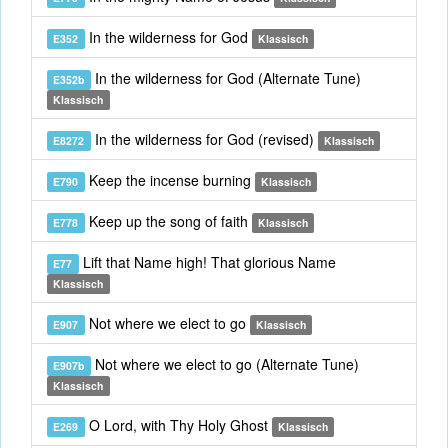
In the wilderness for God
E352
Klassisch
In the wilderness for God (Alternate Tune)
E352b
Klassisch
In the wilderness for God (revised)
E8272
Klassisch
Keep the incense burning
E790
Klassisch
Keep up the song of faith
E778
Klassisch
Lift that Name high! That glorious Name
E77
Klassisch
Not where we elect to go
E907
Klassisch
Not where we elect to go (Alternate Tune)
E907b
Klassisch
O Lord, with Thy Holy Ghost
E269
Klassisch