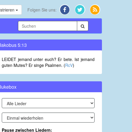
strieren
Folgen Sie uns:
Jakobus 5:13
LEIDET jemand unter euch? Er bete. Ist jemand
guten Mutes? Er singe Psalmen. (
RcV
)
Jukebox
Pause zwischen Liedern: