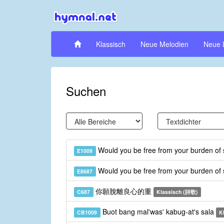
Klassisch
Neue Melodien
Neue 
Suchen
Would you be free from your burden of 
E1009
Would you be free from your burden of 
E8687
你願脫離良心的重
C687
Klassisch (詩歌)
Buot bang mal'was' kabug-at's sala
CB1009
K