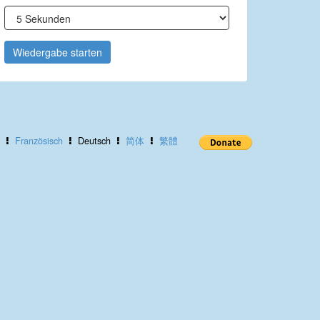
Wiedergabe starten
Französisch
Deutsch
简体
繁體