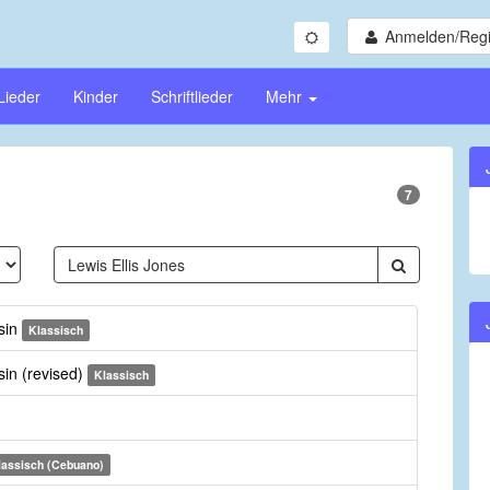
Anmelden/Regi
Lieder
Kinder
Schriftlieder
Mehr
7
sin
Klassisch
sin (revised)
Klassisch
lassisch (Cebuano)