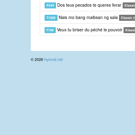
Dos teus pecados te queres livrar
P449
Klassi
Nais mo bang maibsan ng sala
T1009
Classic (
Veux-tu briser du péché le pouvoir
F198
Klassi
© 2026
hymnal.net