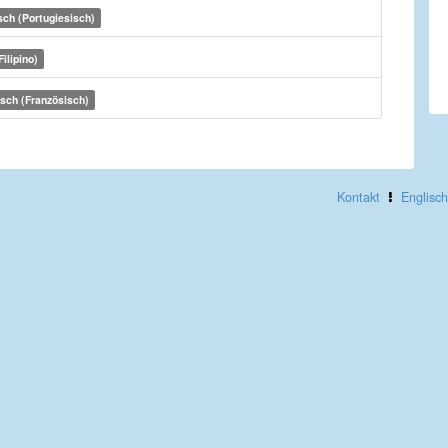
sch (Portugiesisch)
Filipino)
sch (Französisch)
Kontakt
Englisch