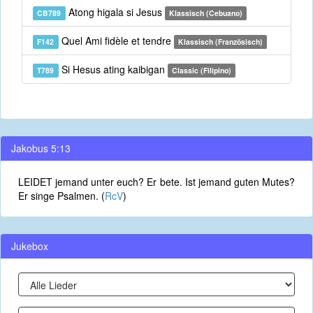
Atong higala si Jesus
CB789
Klassisch (Cebuano)
Quel Ami fidèle et tendre
F142
Klassisch (Französisch)
Si Hesus ating kaibigan
T789
Classic (Filipino)
Jakobus 5:13
LEIDET jemand unter euch? Er bete. Ist jemand guten Mutes?
Er singe Psalmen. (
RcV
)
Jukebox