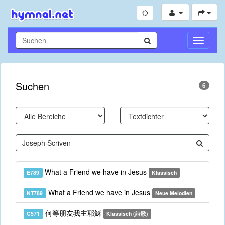
Navigati
umschal
Suchen
6
What a Friend we have in Jesus
E789
Klassisch
What a Friend we have in Jesus
NT789
Neue Melodien
何等朋友我主耶穌
C571
Klassisch (詩歌)