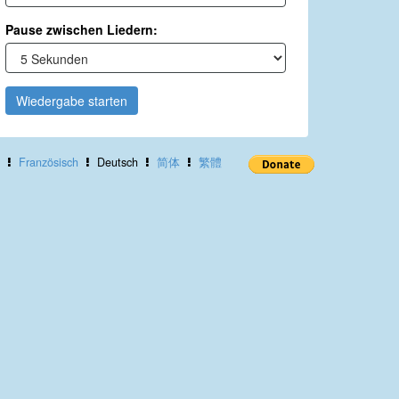
Pause zwischen Liedern:
Wiedergabe starten
Französisch
Deutsch
简体
繁體