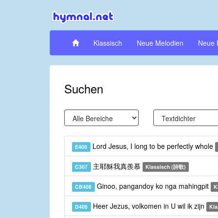
Klassisch
Neue Melodien
Neue 
Suchen
Lord Jesus, I long to be perfectly whole
E408
主耶穌我真羨慕
C307
Klassisch (詩歌)
Ginoo, pangandoy ko nga mahingpit
CB408
K
Heer Jezus, volkomen in U wil ik zijn
D408
Kla