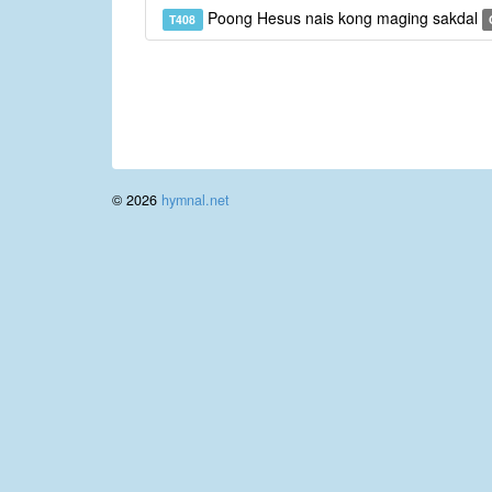
Poong Hesus nais kong maging sakdal
T408
© 2026
hymnal.net