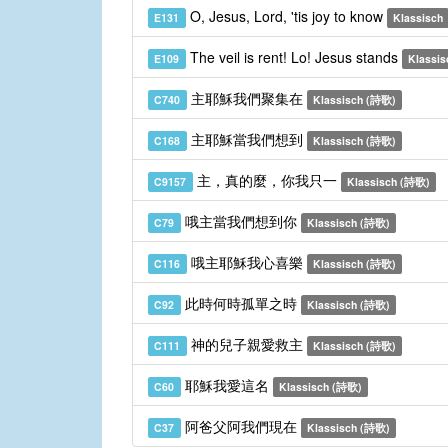
O, Jesus, Lord, 'tis joy to know
E131
Klassisch
The veil is rent! Lo! Jesus stands
E109
Klassis
主耶穌我們聚集在
C740
Klassisch (詩歌)
主耶穌當我們想到
C168
Klassisch (詩歌)
主，真的麼，你我只一
C9157
Klassisch (詩歌)
哦主當我們想到你
C79
Klassisch (詩歌)
哦主耶穌我心喜樂
C116
Klassisch (詩歌)
此時何時孤單之時
C92
Klassisch (詩歌)
神的兒子親愛救主
C111
Klassisch (詩歌)
耶穌我愛這名
C60
Klassisch (詩歌)
阿爸父阿我們現在
C37
Klassisch (詩歌)