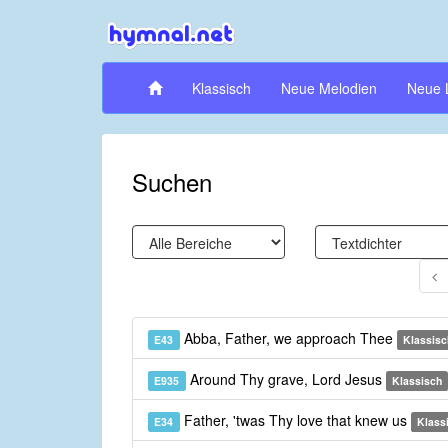
Klassisch
Neue Melodien
Neue 
Suchen
Abba, Father, we approach Thee
E43
Klassisc
Around Thy grave, Lord Jesus
E935
Klassisch
Father, 'twas Thy love that knew us
E34
Klass