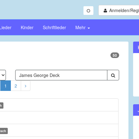
Anmelden/Regi
Lieder
Kinder
Schriftlieder
Mehr
50
1
2
h
isch