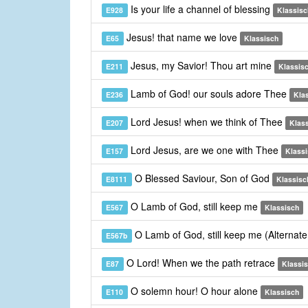
Is your life a channel of blessing
E928
Klassisc
Jesus! that name we love
E65
Klassisch
Jesus, my Savior! Thou art mine
E211
Klassis
Lamb of God! our souls adore Thee
E236
Kla
Lord Jesus! when we think of Thee
E207
Klas
Lord Jesus, are we one with Thee
E157
Klass
O Blessed Saviour, Son of God
E8111
Klassisc
O Lamb of God, still keep me
E567
Klassisch
O Lamb of God, still keep me (Alternat
E567b
O Lord! When we the path retrace
E87
Klassi
O solemn hour! O hour alone
E110
Klassisch