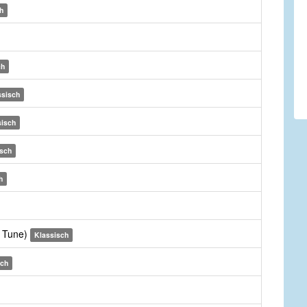
h
ch
ssisch
sisch
isch
h
e Tune)
Klassisch
sch