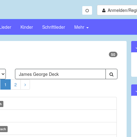
Anmelden/Regi
Lieder
Kinder
Schriftlieder
Mehr
50
1
2
h
isch