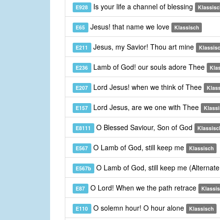
Is your life a channel of blessing
E928
Klassisc
Jesus! that name we love
E65
Klassisch
Jesus, my Savior! Thou art mine
E211
Klassis
Lamb of God! our souls adore Thee
E236
Kla
Lord Jesus! when we think of Thee
E207
Klas
Lord Jesus, are we one with Thee
E157
Klass
O Blessed Saviour, Son of God
E8111
Klassisc
O Lamb of God, still keep me
E567
Klassisch
O Lamb of God, still keep me (Alternat
E567b
O Lord! When we the path retrace
E87
Klassi
O solemn hour! O hour alone
E110
Klassisch