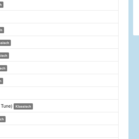
h
ch
ssisch
sisch
isch
h
e Tune)
Klassisch
sch