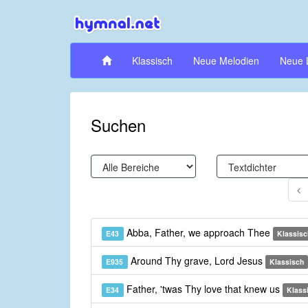
Klassisch
Neue Melodien
Neue 
Suchen
Abba, Father, we approach Thee
E43
Klassisc
Around Thy grave, Lord Jesus
E935
Klassisch
Father, 'twas Thy love that knew us
E34
Klass