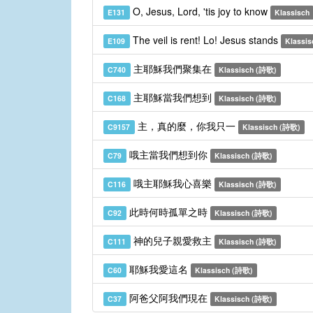
O, Jesus, Lord, 'tis joy to know
E131
Klassisch
The veil is rent! Lo! Jesus stands
E109
Klassis
主耶穌我們聚集在
C740
Klassisch (詩歌)
主耶穌當我們想到
C168
Klassisch (詩歌)
主，真的麼，你我只一
C9157
Klassisch (詩歌)
哦主當我們想到你
C79
Klassisch (詩歌)
哦主耶穌我心喜樂
C116
Klassisch (詩歌)
此時何時孤單之時
C92
Klassisch (詩歌)
神的兒子親愛救主
C111
Klassisch (詩歌)
耶穌我愛這名
C60
Klassisch (詩歌)
阿爸父阿我們現在
C37
Klassisch (詩歌)