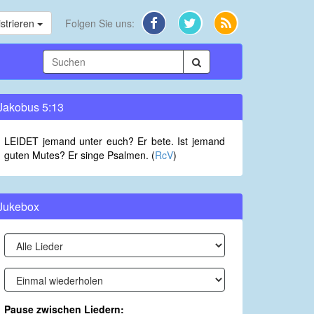
strieren
Folgen Sie uns:
Jakobus 5:13
LEIDET jemand unter euch? Er bete. Ist jemand
guten Mutes? Er singe Psalmen. (
RcV
)
Jukebox
Pause zwischen Liedern: