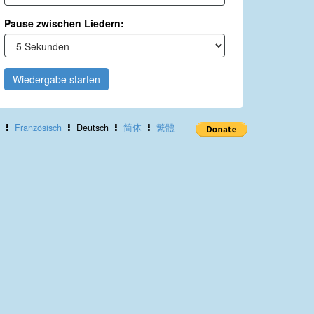
Pause zwischen Liedern:
Wiedergabe starten
Französisch
Deutsch
简体
繁體