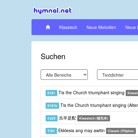
Klassisch
Neue Melodien
Neue 
Suchen
Tis the Church triumphant singing
E181
Klassi
Tis the Church triumphant singing (Alt
E181b
羔羊是配
Cs23
Klassisch (補充本)
Ekklesia ang may awitin
T181
Classic (Filipino)