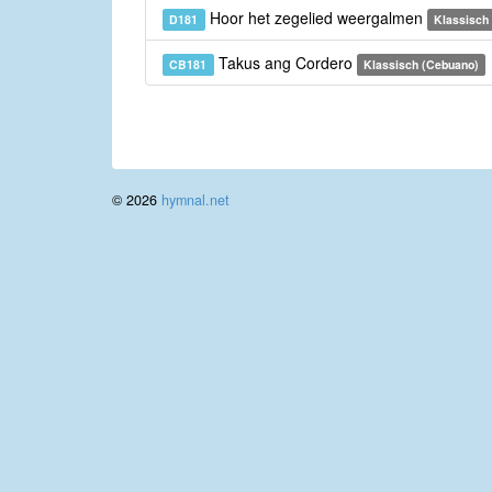
Hoor het zegelied weergalmen
D181
Klassisch 
Takus ang Cordero
CB181
Klassisch (Cebuano)
© 2026
hymnal.net