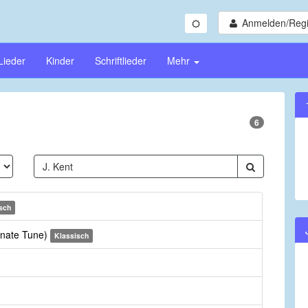
Anmelden/Regi
Lieder
Kinder
Schriftlieder
Mehr
6
sch
ernate Tune)
Klassisch