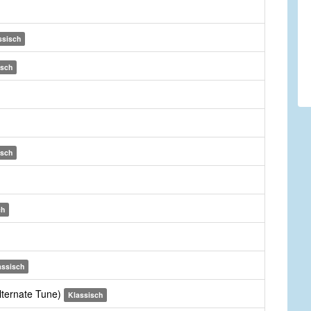
ssisch
isch
isch
ch
assisch
lternate Tune)
Klassisch