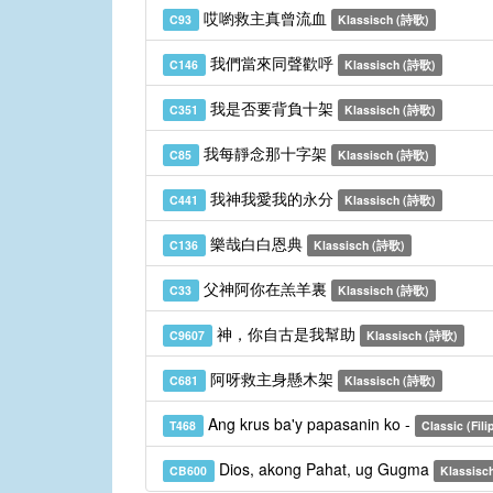
哎喲救主真曾流血
C93
Klassisch (詩歌)
我們當來同聲歡呼
C146
Klassisch (詩歌)
我是否要背負十架
C351
Klassisch (詩歌)
我每靜念那十字架
C85
Klassisch (詩歌)
我神我愛我的永分
C441
Klassisch (詩歌)
樂哉白白恩典
C136
Klassisch (詩歌)
父神阿你在羔羊裏
C33
Klassisch (詩歌)
神，你自古是我幫助
C9607
Klassisch (詩歌)
阿呀救主身懸木架
C681
Klassisch (詩歌)
Ang krus ba'y papasanin ko -
T468
Classic (Fili
Dios, akong Pahat, ug Gugma
CB600
Klassisc