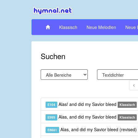
Klassisch
Neue Melodien
Neue 
Suchen
Alas! and did my Savior bleed
E104
Klassisch
Alas, and did my Savior bleed
E999
Klassisch
Alas, and did my Savior bleed (revised)
E8681