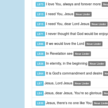
I love You, always and forever more
LB73
Neu
I need You, Jesus
LB13
Neue Lieder
I need You, dear Lord Jesus
LB15
Neue Lieder
I never thought that God would be enjo
LB71
If we would love the Lord
LB86
Neue Lieder
In Revelation see
LB28
Neue Lieder
In eternity, in the beginning
LB26
Neue Lieder
It is God's commandment and desire
LB64
Ne
Jesus, Lord Jesus
LB7
Neue Lieder
Jesus, dear Jesus, You're so glorious
LB4
Neu
Jesus, there's no one like You
LB39
Neue Liede