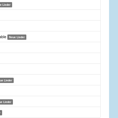
e Lieder
yable
Neue Lieder
ue Lieder
e Lieder
r