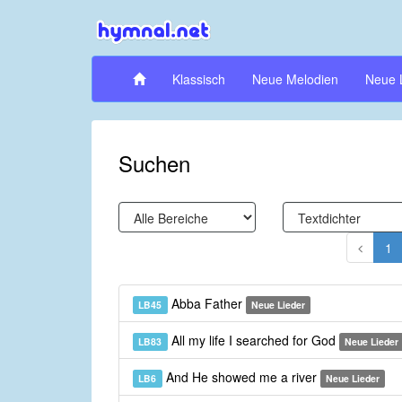
Klassisch
Neue Melodien
Neue 
Suchen
1
Abba Father
LB45
Neue Lieder
All my life I searched for God
LB83
Neue Lieder
And He showed me a river
LB6
Neue Lieder