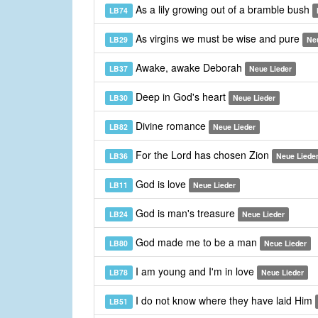
As a lily growing out of a bramble bush
LB74
As virgins we must be wise and pure
LB29
Ne
Awake, awake Deborah
LB37
Neue Lieder
Deep in God's heart
LB30
Neue Lieder
Divine romance
LB82
Neue Lieder
For the Lord has chosen Zion
LB36
Neue Liede
God is love
LB11
Neue Lieder
God is man's treasure
LB24
Neue Lieder
God made me to be a man
LB80
Neue Lieder
I am young and I'm in love
LB78
Neue Lieder
I do not know where they have laid Him
LB51