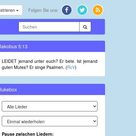
strieren
Folgen Sie uns:
Jakobus 5:13
LEIDET jemand unter euch? Er bete. Ist jemand
guten Mutes? Er singe Psalmen. (
RcV
)
Jukebox
Pause zwischen Liedern: