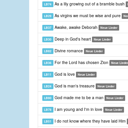
As a lily growing out of a bramble bush
LB74
As virgins we must be wise and pure
LB29
Ne
Awake, awake Deborah
LB37
Neue Lieder
Deep in God's heart
LB30
Neue Lieder
Divine romance
LB82
Neue Lieder
For the Lord has chosen Zion
LB36
Neue Liede
God is love
LB11
Neue Lieder
God is man's treasure
LB24
Neue Lieder
God made me to be a man
LB80
Neue Lieder
I am young and I'm in love
LB78
Neue Lieder
I do not know where they have laid Him
LB51