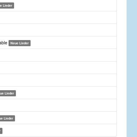
e Lieder
yable
Neue Lieder
ue Lieder
e Lieder
r