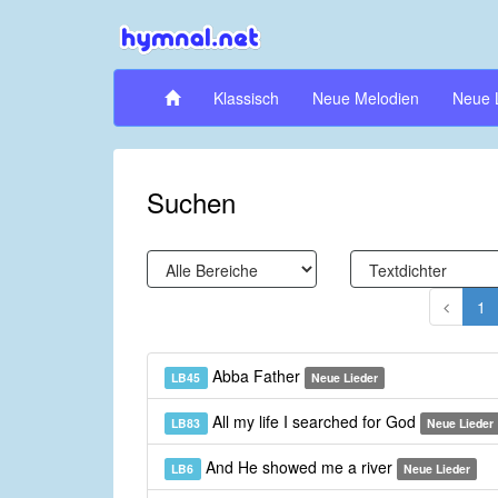
Klassisch
Neue Melodien
Neue 
Suchen
1
Abba Father
LB45
Neue Lieder
All my life I searched for God
LB83
Neue Lieder
And He showed me a river
LB6
Neue Lieder