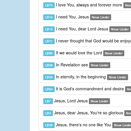
I love You, always and forever more
LB73
Neu
I need You, Jesus
LB13
Neue Lieder
I need You, dear Lord Jesus
LB15
Neue Lieder
I never thought that God would be enjo
LB71
If we would love the Lord
LB86
Neue Lieder
In Revelation see
LB28
Neue Lieder
In eternity, in the beginning
LB26
Neue Lieder
It is God's commandment and desire
LB64
Ne
Jesus, Lord Jesus
LB7
Neue Lieder
Jesus, dear Jesus, You're so glorious
LB4
Neu
Jesus, there's no one like You
LB39
Neue Liede