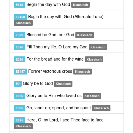
Begin the day with God
E615
Klassisch
Begin the day with God (Alternate Tune)
E615b
Klassisch
Blessed be God, our God
E329
Klassisch
Fill Thou my life, O Lord my God
E376
Klassisch
For the bread and for the wine
E226
Klassisch
Fore'er victorious cross
E8457
Klassisch
Glory be to God
E9
Klassisch
Glory be to Him who loved us
E186
Klassisch
Go, labor on; spend, and be spent
E896
Klassisch
Here, O my Lord, I see Thee face to face
E225
Klassisch