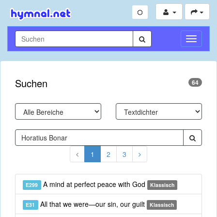
Navigati
umschal
Suchen
64
1
2
3
A mind at perfect peace with God
E299
Klassisch
All that we were—our sin, our guilt
E31
Klassisch