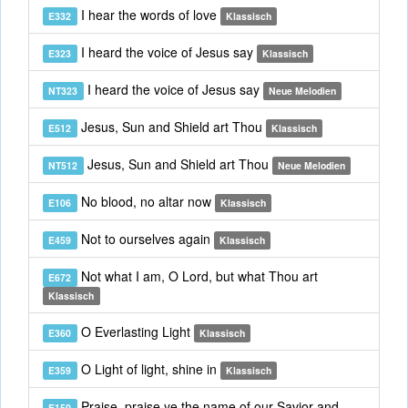
I hear the words of love
E332
Klassisch
I heard the voice of Jesus say
E323
Klassisch
I heard the voice of Jesus say
NT323
Neue Melodien
Jesus, Sun and Shield art Thou
E512
Klassisch
Jesus, Sun and Shield art Thou
NT512
Neue Melodien
No blood, no altar now
E106
Klassisch
Not to ourselves again
E459
Klassisch
Not what I am, O Lord, but what Thou art
E672
Klassisch
O Everlasting Light
E360
Klassisch
O Light of light, shine in
E359
Klassisch
Praise, praise ye the name of our Savior and
E150