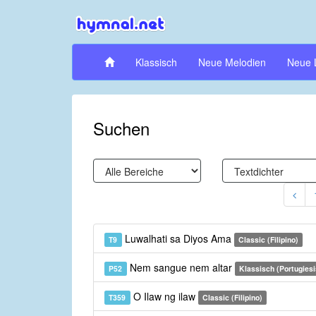
Klassisch
Neue Melodien
Neue 
Suchen
Luwalhati sa Diyos Ama
T9
Classic (Filipino)
Nem sangue nem altar
P52
Klassisch (Portugies
O Ilaw ng ilaw
T359
Classic (Filipino)