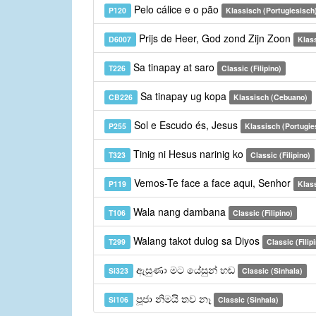
Pelo cálice e o pão
P120
Klassisch (Portugiesisch
Prijs de Heer, God zond Zijn Zoon
D6007
Klas
Sa tinapay at saro
T226
Classic (Filipino)
Sa tinapay ug kopa
CB226
Klassisch (Cebuano)
Sol e Escudo és, Jesus
P255
Klassisch (Portugie
Tinig ni Hesus narinig ko
T323
Classic (Filipino)
Vemos-Te face a face aqui, Senhor
P119
Klass
Wala nang dambana
T106
Classic (Filipino)
Walang takot dulog sa Diyos
T299
Classic (Filip
ඇසුණා මට යේසුන් හඬ
Si323
Classic (Sinhala)
පූජා නිමයි තව නෑ
Si106
Classic (Sinhala)