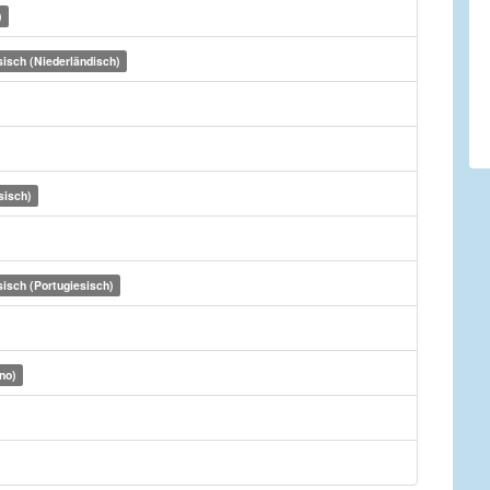
)
sisch (Niederländisch)
sisch)
isch (Portugiesisch)
ino)