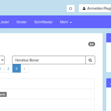
Anmelden/Regi
Lieder
Kinder
Schriftlieder
Mehr
64
1
2
3
isch)