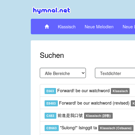
Klassisch
Neue Melodien
Neue 
Suchen
Forward! be our watchword
E663
Klassisch
Forward! be our watchword (revised)
E8483
K
前進是我口號
C483
Klassisch (詩歌)
"Sulong!" Isinggit ta
CB663
Klassisch (Cebuano)