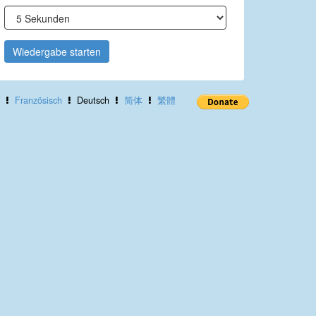
Wiedergabe starten
Französisch
Deutsch
简体
繁體