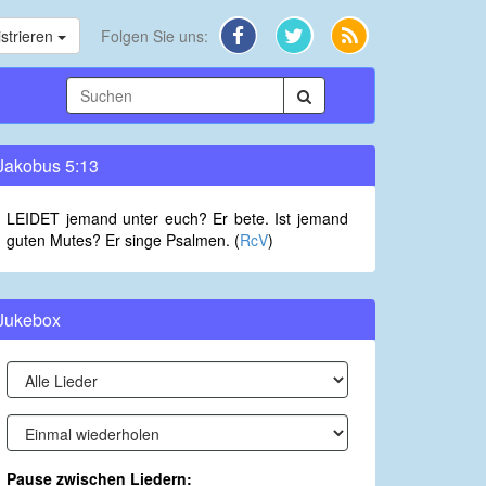
strieren
Folgen Sie uns:
Jakobus 5:13
LEIDET jemand unter euch? Er bete. Ist jemand
guten Mutes? Er singe Psalmen. (
RcV
)
Jukebox
Pause zwischen Liedern: