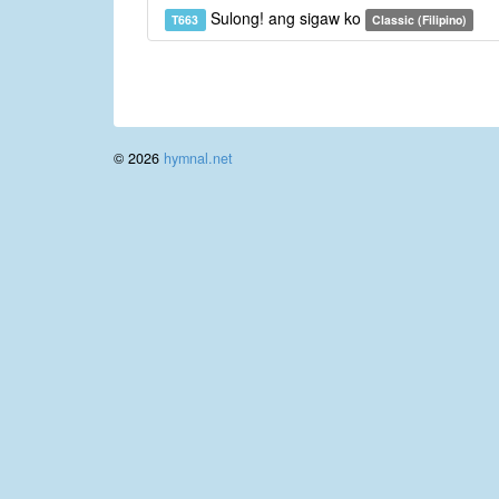
Sulong! ang sigaw ko
T663
Classic (Filipino)
© 2026
hymnal.net