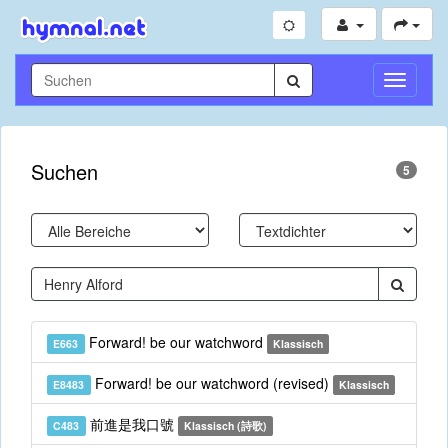
Navigati
umschal
Suchen
5
Forward! be our watchword
E663
Klassisch
Forward! be our watchword (revised)
E8483
Klassisch
前進是我口號
C483
Klassisch (詩歌)