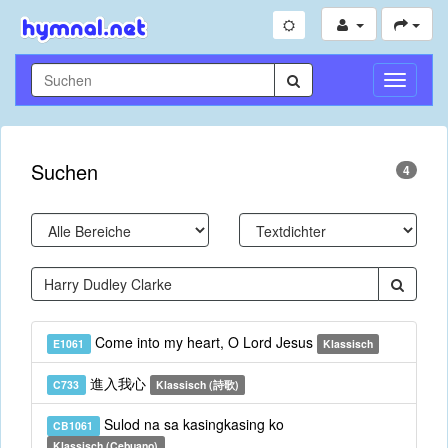
Navigati
umschal
Suchen
4
Come into my heart, O Lord Jesus
E1061
Klassisch
進入我心
C733
Klassisch (詩歌)
Sulod na sa kasingkasing ko
CB1061
Klassisch (Cebuano)